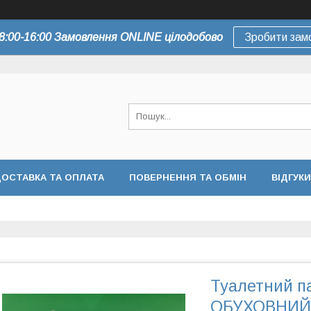
8:00-16:00 Замовлення ONLINE цілодобово
Зробити зам
ОСТАВКА ТА ОПЛАТА
ПОВЕРНЕННЯ ТА ОБМІН
ВІДГУКИ
Туалетний па
ОБУХОВНИЙ (