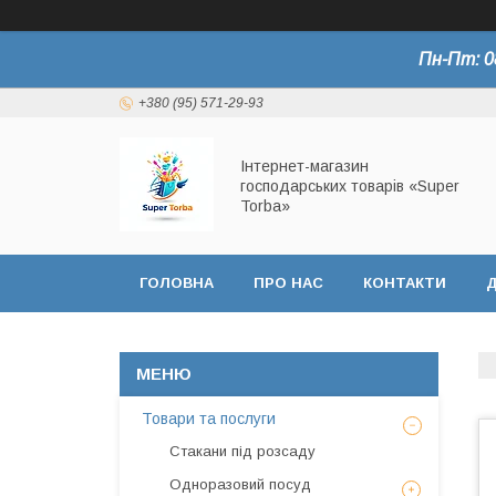
Пн-Пт: 0
+380 (95) 571-29-93
Інтернет-магазин
господарських товарів «Super
Torba»
ГОЛОВНА
ПРО НАС
КОНТАКТИ
Д
СЕРТИФІКАТИ
Товари та послуги
Стакани під розсаду
Одноразовий посуд