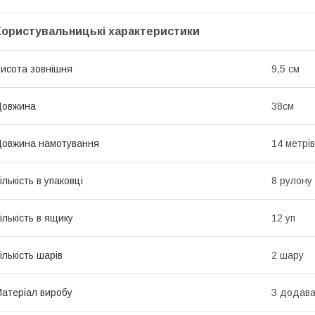
Користувальницькі характеристики
исота зовнішня
9,5 см
Довжина
38см
овжина намотування
14 метрів
ількість в упаковці
8 рулону
ількість в ящику
12 уп
ількість шарів
2 шару
атеріал виробу
З додава