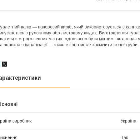
уалетний папір — паперовий виріб, який використовується в санітарн
ипускається в рулонному або листовому видах. Виготовлення туал
ватися в строго певних місцях, одночасно бути міцним і водночас 
а волокна в каналізації — інакше вона може засмічити стічні труби.
арактеристики
Основні
раїна виробник
Україна
иснення
Так