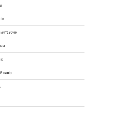
ни
шів
0мм*190мм
3мм
ік
й папір
а