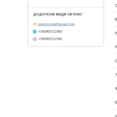
О
В
alexbox.kh@gmail.com
+380955712993
Р
+380955712993
Р
С
Т
К