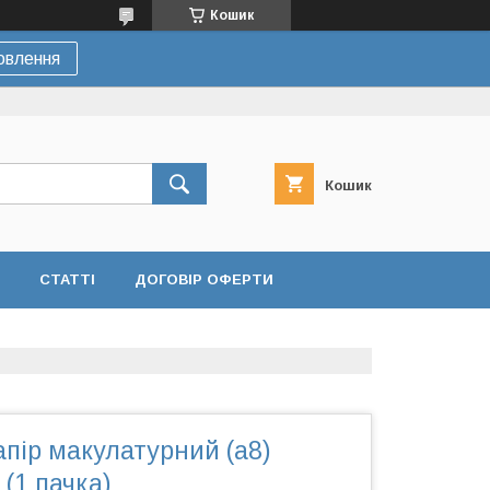
Кошик
овлення
Кошик
СТАТТІ
ДОГОВІР ОФЕРТИ
пір макулатурний (а8)
1 пачка)