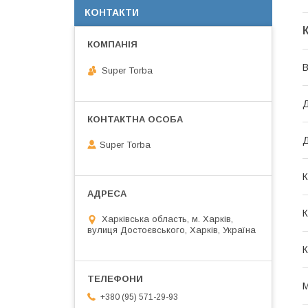
КОНТАКТИ
В
Super Torba
Д
Super Torba
К
К
Харківська область, м. Харків,
вулиця Достоєвського, Харків, Україна
К
М
+380 (95) 571-29-93