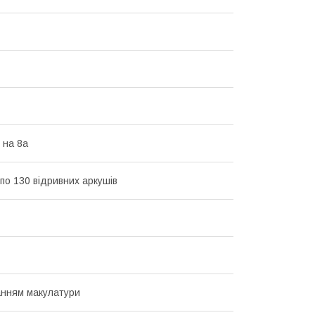
 на 8а
 по 130 відривних аркушів
нням макулатури