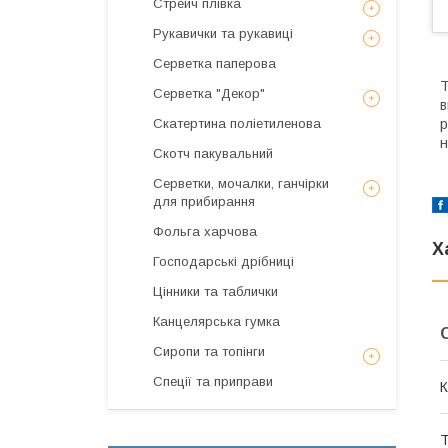
Стрейч плівка
Рукавички та рукавиці
Серветка паперова
Т
Серветка "Декор"
в
Скатертина поліетиленова
р
н
Скотч пакувальний
Серветки, мочалки, ганчірки
для прибирання
Фольга харчова
Х
Господарські дрібниці
Цінники та таблички
Канцелярська гумка
Сиропи та топінги
Спеції та приправи
К
Т