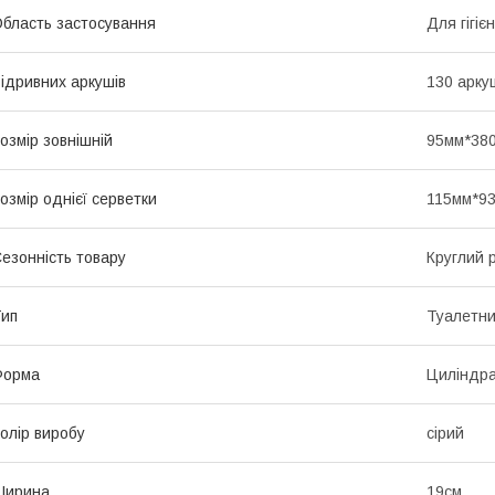
бласть застосування
Для гігіє
ідривних аркушів
130 арку
озмір зовнішній
95мм*38
озмір однієї серветки
115мм*9
езонність товару
Круглий р
ип
Туалетни
Форма
Циліндр
олір виробу
сірий
Ширина
19см