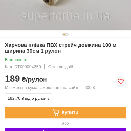
Харчова плівка ПВХ стрейч довжина 100 м
ширина 30см 1 рулон
В наявності
Код: DT000004250
Опт і роздріб
189
₴/рулон
Мінімальна сума замовлення на сайті — 300 ₴
182,70 ₴
від 5 рулонів
Купити
або