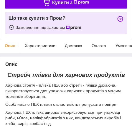
Купити з
Що таке купити з Пром?
Замовлення під захистом
Опис
Характеристики
Доставка
Оплата
Умови п
Опис
Стрейч плівка для харчових продуктів
Харчова стретч - плівка ПВХ або стретч - плівка дихаюча,
використовується для упаковки харчових продуктів з малим
терміном зберігання.
Особливістю ПВХ плівки є властивість пропускати повітря.
Харчова ПВХ плівка широко використовується при упаковці
риби, м'яса, напівфабрикатів з них, кондитерських виробів і
хліба, сирів, ковбас і т.д.