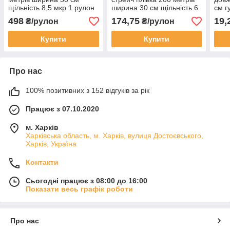
щільність 8,5 мкр 1 рулон
ширина 30 см щільність 6
см г
мкр "Супер торба"
куха
498
174,75
19,
₴/рулон
₴/рулон
Купити
Купити
Про нас
100% позитивних з 152 відгуків за рік
Працює з 07.10.2020
м. Харків
Харківська область, м. Харків, вулиця Достоєвського,
Харків, Україна
Контакти
Сьогодні працює з 08:00 до 16:00
Показати весь графік роботи
Про нас