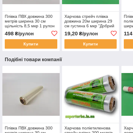
Плівка ПВХ довжина 300
Харчова стрейч плівка
Плів
метрів ширина 30 см
довжина 20м ширина 29
полі
щільність 8,5 мкр 1 рулон
см густина 6 мкр "Добрий
шири
кухар" 1 рулон
мкр 
498
19,20
114
₴/рулон
₴/рулон
рул
Купити
Купити
Подібні товари компанії
Плівка ПВХ довжина 300
Харчова поліетиленова
Харч
метрів ширина 30 см
стрейч плівка 200 метрів
довж