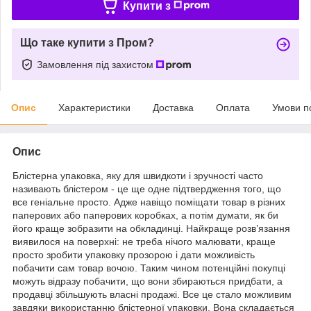
Купити з
Що таке купити з Пром?
Замовлення під захистом
Опис
Характеристики
Доставка
Оплата
Умови п
Опис
Блістерна упаковка, яку для швидкоти і зручності часто
називають блістером - це ще одне підтвердження того, що
все геніальне просто. Адже навіщо поміщати товар в різних
паперових або паперових коробках, а потім думати, як би
його краще зобразити на обкладинці. Найкраще розв’язання
виявилося на поверхні: не треба нічого малювати, краще
просто зробити упаковку прозорою і дати можливість
побачити сам товар вочою. Таким чином потенційні покупці
можуть відразу побачити, що вони збираються придбати, а
продавці збільшують власні продажі. Все це стало можливим
завдяки використанню блістерної упаковки. Вона складається