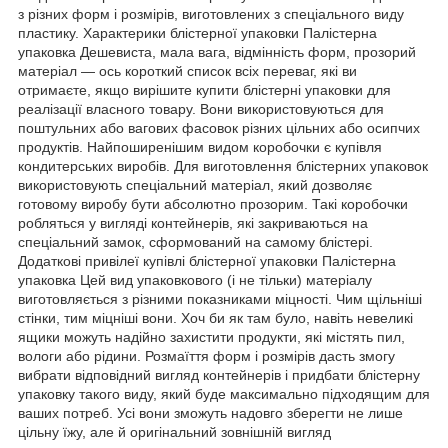
з різних форм і розмірів, виготовлених з спеціального виду
пластику. Характерики блістерної упаковки Палістерна
упаковка Дешевиста, мала вага, відмінність форм, прозорий
матеріал — ось короткий список всіх переваг, які ви
отримаєте, якщо вирішите купити блістерні упаковки для
реалізації власного товару. Вони використовуються для
поштульних або вагових фасовок різних цільних або осипчих
продуктів. Найпоширенішим видом коробочки є купівля
кондитерських виробів. Для виготовлення блістерних упаковок
використовують спеціальний матеріал, який дозволяє
готовому виробу бути абсолютно прозорим. Такі коробочки
робляться у вигляді контейнерів, які закриваються на
спеціальний замок, сформований на самому блістері.
Додаткові привілеї купівлі блістерної упаковки Палістерна
упаковка Цей вид упаковкового (і не тільки) матеріалу
виготовляється з різними показниками міцності. Чим щільніші
стінки, тим міцніші вони. Хоч би як там було, навіть невеликі
ящики можуть надійно захистити продукти, які містять пил,
вологи або рідини. Розмаїття форм і розмірів дасть змогу
вибрати відповідний вигляд контейнерів і придбати блістерну
упаковку такого виду, який буде максимально підходящим для
ваших потреб. Усі вони зможуть надовго зберегти не лише
цільну їжу, але й оригінальний зовнішній вигляд