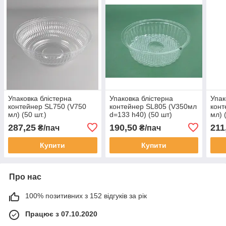
Упаковка блістерна
Упаковка блістерна
Упак
контейнер SL750 (V750
контейнер SL805 (V350мл
конт
мл) (50 шт.)
d=133 h40) (50 шт)
мл) 
287,25
190,50
211
₴/пач
₴/пач
Купити
Купити
Про нас
100% позитивних з 152 відгуків за рік
Працює з 07.10.2020