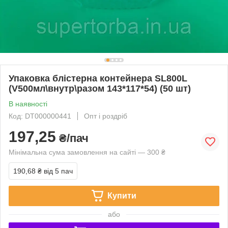
Упаковка блістерна контейнера SL800L
(V500мл\внутр\разом 143*117*54) (50 шт)
В наявності
Код: DT000000441
Опт і роздріб
197,25
₴/пач
Мінімальна сума замовлення на сайті — 300 ₴
190,68 ₴
від 5 пач
Купити
або