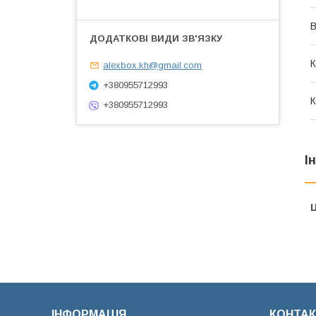
В
К
alexbox.kh@gmail.com
+380955712993
К
+380955712993
І
Ц
ІНФОРМАЦІЯ
КОНТАК