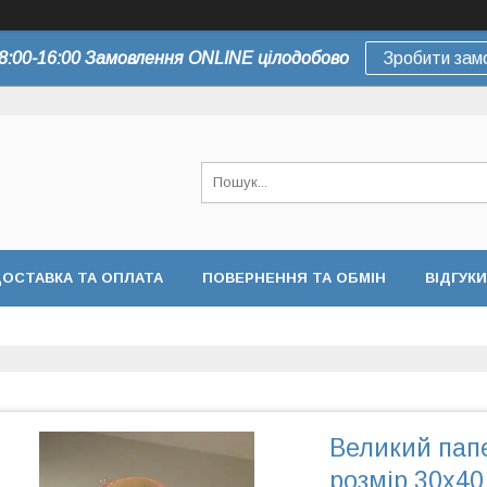
8:00-16:00 Замовлення ONLINE цілодобово
Зробити зам
ОСТАВКА ТА ОПЛАТА
ПОВЕРНЕННЯ ТА ОБМІН
ВІДГУКИ
Великий пап
розмір 30х40