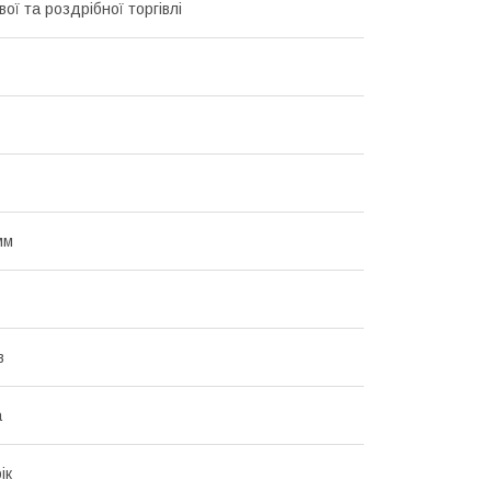
ої та роздрібної торгівлі
мм
в
а
ік