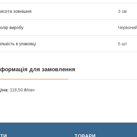
исота зовнішня
3 см
олір виробу
Червони
ількість в упаковці
5 шт
нформація для замовлення
іна:
118,50 ₴/пач
ТИ
ТОВАРИ