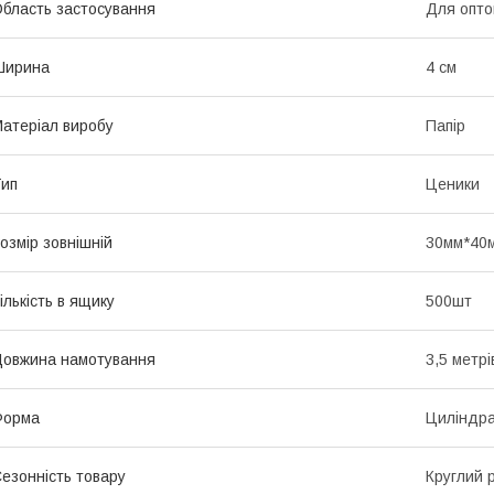
бласть застосування
Для оптов
Ширина
4 см
атеріал виробу
Папір
ип
Ценики
озмір зовнішній
30мм*40
ількість в ящику
500шт
овжина намотування
3,5 метрі
Форма
Циліндр
езонність товару
Круглий р