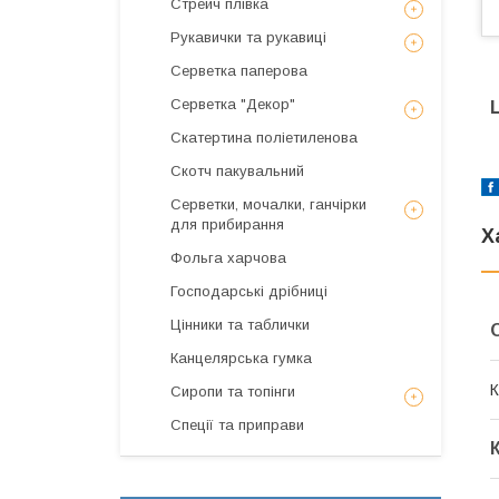
Стрейч плівка
Рукавички та рукавиці
Серветка паперова
Серветка "Декор"
Скатертина поліетиленова
Скотч пакувальний
Серветки, мочалки, ганчірки
для прибирання
Х
Фольга харчова
Господарські дрібниці
Цінники та таблички
Канцелярська гумка
К
Сиропи та топінги
Спеції та приправи