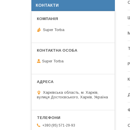
О
КОНТАКТИ
Super Torba
М
Т
Super Torba
Р
К
Харківська область, м. Харків,
Д
вулиця Достоєвського, Харків, Україна
С
+380 (95) 571-29-93