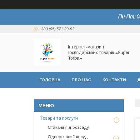
Пн-Пт: 0
+380 (95) 571-29-93
Інтернет-магазин
господарських товарів «Super
Torba»
ГОЛОВНА
ПРО НАС
КОНТАКТИ
Д
СЕРТИФІКАТИ
Товари та послуги
Стакани під розсаду
Одноразовий посуд