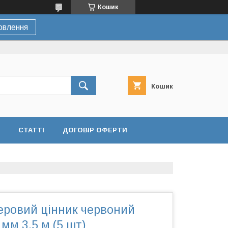
Кошик
овлення
Кошик
СТАТТІ
ДОГОВІР ОФЕРТИ
еровий цінник червоний
 мм 3,5 м (5 шт)