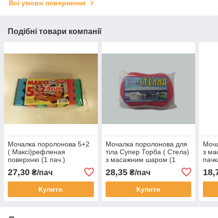
Всі умови повернення
Подібні товари компанії
Мочалка поролонова 5+2
Мочалка поролонова для
Моча
( Максі)рефленая
тіла Супер Торба ( Стела)
з ма
поверхню (1 пач.)
з масажним шаром (1
пачк
пач.)
27,30
28,35
18,
₴/пач
₴/пач
Купити
Купити