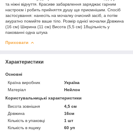
та ніжні відчуття. Красиве забарвлення заряджає гарним
настроєм і робить прийняття душу ще приємнішим. Спосіб
застосування: нанесіть на мочалку очисний засіб, а потім
акуратно помийте ваше тіло. Розмір однієї мочалки Довжина
(16 см) Ширина (11 см) Висота (5,5 см) 18щільність у
пакованні одна штука
Приховати
Характеристики
Основні
Країна виробник
Україна
Матеріал
Нейлон
Користувальницькі характеристики
Висота зовнішня
4,5 см
Довжина
16см
Кількість в упаковці
1 шт
Кількість в ящику
60 уп