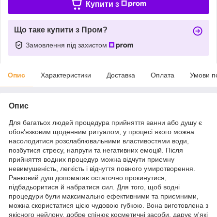
Купити з
Що таке купити з Пром?
Замовлення під захистом
Опис
Характеристики
Доставка
Оплата
Умови п
Опис
Для багатьох людей процедура прийняття ванни або душу є
обов'язковим щоденним ритуалом, у процесі якого можна
насолодитися розслаблювальними властивостями води,
позбутися стресу, напруги та негативних емоцій. Після
прийняття водних процедур можна відчути приємну
невимушеність, легкість і відчуття повного умиротворення.
Ранковий душ допомагає остаточно прокинутися,
підбадьоритися й набратися сил. Для того, щоб водні
процедури були максимально ефективними та приємними,
можна скористатися цією чудовою губкою. Вона виготовлена з
якісного нейлону, добре спінює косметичні засоби, дарує м'які