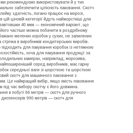
ки ми рекомендуємо використовувати й у тих
мально забезпечити цілісність паковання. Скотч
ейку здатність, погано працює на морозі,
 цій ціновій категорії йдуть найжорсткіші для
 завтовшки 40 мкм — економічний варіант, що
 його частіше можна побачити в роздрібному
ажано мелених коробок у сухих, не запилених
стрічка в виробників кондитерських виробів.
о підходить для пакування коробок із нетяжною
зостійкість, хоча для пакування продукції за
 холодильних камерах, наприклад, морозива,
 найпоширеніший серед виробників, має гарну
оробок середньої ваги зі шорсткою та шорсткою
ловий скотч для машинного паковання з
км. Це найкращий вибір, якщо якість паковання
м під час вибору скотчу є його довжина.
ння в побуті 66 метрів — скотч для ручного
 диспенсерів 990 метрів — скотч для