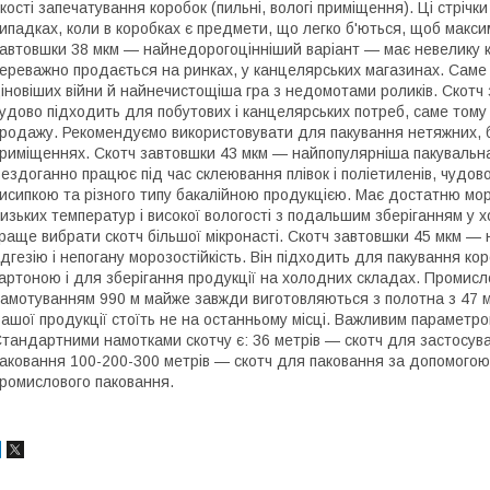
кості запечатування коробок (пильні, вологі приміщення). Ці стріч
ипадках, коли в коробках є предмети, що легко б'ються, щоб макси
автовшки 38 мкм — найнедорогоцінніший варіант — має невелику кл
ереважно продається на ринках, у канцелярських магазинах. Саме в
іновіших війни й найнечистощіша гра з недомотами роликів. Скотч
удово підходить для побутових і канцелярських потреб, саме тому
родажу. Рекомендуємо використовувати для пакування нетяжних, б
риміщеннях. Скотч завтовшки 43 мкм — найпопулярніша пакувальна 
ездоганно працює під час склеювання плівок і поліетиленів, чудов
исипкою та різного типу бакалійною продукцією. Має достатню моро
изьких температур і високої вологості з подальшим зберіганням у
раще вибрати скотч більшої мікронасті. Скотч завтовшки 45 мкм —
дгезію і непогану морозостійкість. Він підходить для пакування к
артоною і для зберігання продукції на холодних складах. Промис
амотуванням 990 м майже завжди виготовляються з полотна з 47 м
ашої продукції стоїть не на останньому місці. Важливим параметро
тандартними намотками скотчу є: 36 метрів — скотч для застосува
аковання 100-200-300 метрів — скотч для паковання за допомогою
ромислового паковання.