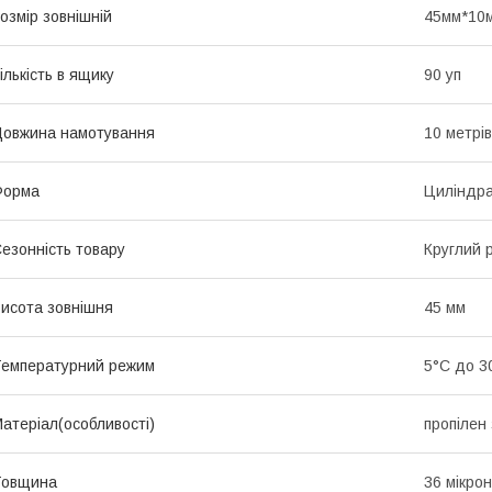
озмір зовнішній
45мм*10
ількість в ящику
90 уп
овжина намотування
10 метрів
Форма
Циліндр
езонність товару
Круглий р
исота зовнішня
45 мм
емпературний режим
5°С до 3
атеріал(особливості)
пропілен
Товщина
36 мікрон