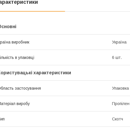
арактеристики
Основні
раїна виробник
Україна
ількість в упаковці
6 шт.
Користувацькі характеристики
бласть застосування
Упаковка
атеріал виробу
Пропілен
ип
Скотч