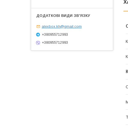
Х
alexbox.kh@gmail.com
+380955712993
К
+380955712993
К
О
М
Т