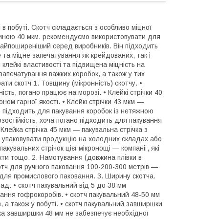
 в побуті. Скотч складається з особливо міцної
вщиною 40 мкм. рекомендуємо використовувати для
найпоширеніший серед виробників. Він підходить
та міцне запечатування як крейдованих, так і
 клейкі властивості та підвищена міцність на
запечатування важких коробок, а також у тих
ти скотч 1. Товщину (мікронність) скотчу. •
сть, погано працює на морозі. • Клейкі стрічки 40
ом гарної якості. • Клейкі стрічки 43 мкм —
о підходить для пакування коробок із нетяжною
зостійкість, хоча погано підходить для пакування
Клейка стрічка 45 мкм — пакувальна стрічка з
а упаковувати продукцію на холодних складах або
кувальних стрічок цієї мікронощі — компанії, які
кти тощо. 2. Намотування (довжина плівки в
котч для ручного паковання 100-200-300 метрів —
для промислового паковання. 3. Ширину скотча.
лад: • скотч пакувальний від 5 до 38 мм
ання гофрокоробів. • скотч пакувальний 48-50 мм
 а також у побуті. • скотч пакувальний завширшки
чка завширшки 48 мм не забезпечує необхідної