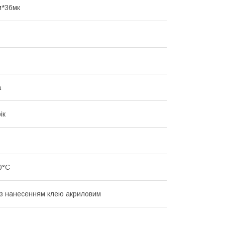
м*36мк
а
ік
0°С
 з нанесенням клею акриловим