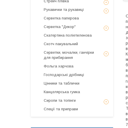
Стрейч плівка
Рукавички та рукавиці
С
Серветка паперова
п
Серветка "Декор"
н
д
Скатертина поліетиленова
з
р
Скотч пакувальний
в
Серветки, мочалки, ганчірки
К
для прибирання
м
б
Фольга харчова
в
Господарські дрібниці
п
г
Цінники та таблички
к
Канцелярська гумка
в
р
Сиропи та топінги
с
Т
Спеції та приправи
в
в
7