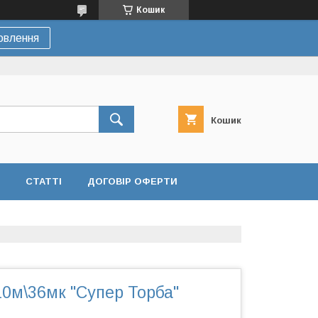
Кошик
овлення
Кошик
СТАТТІ
ДОГОВІР ОФЕРТИ
0м\36мк "Супер Торба"