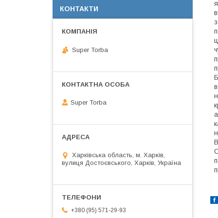
я
КОНТАКТИ
в
з
п
ц
ч
Super Torba
п
п
Б
в
н
Super Torba
к
а
к
н
В
С
Харківська область, м. Харків,
п
вулиця Достоєвського, Харків, Україна
п
+380 (95) 571-29-93