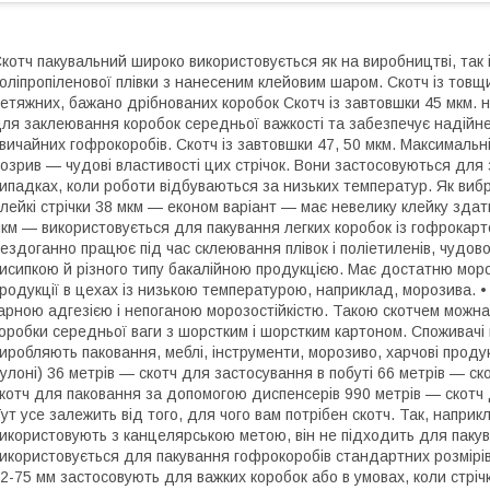
котч пакувальний широко використовується як на виробництві, так і
оліпропіленової плівки з нанесеним клейовим шаром. Скотч із то
етяжних, бажано дрібнованих коробок Скотч із завтовшки 45 мкм. 
ля заклеювання коробок середньої важкості та забезпечує надійне 
вичайних гофрокоробів. Скотч із завтовшки 47, 50 мкм. Максимальні
озрив — чудові властивості цих стрічок. Вони застосовуються для 
ипадках, коли роботи відбуваються за низьких температур. Як вибра
лейкі стрічки 38 мкм — економ варіант — має невелику клейку здатні
км — використовується для пакування легких коробок із гофрокартон
ездоганно працює під час склеювання плівок і поліетиленів, чудов
исипкою й різного типу бакалійною продукцією. Має достатню моро
родукції в цехах із низькою температурою, наприклад, морозива. • 
арною адгезією і непоганою морозостійкістю. Такою скотчем можн
оробки середньої ваги з шорстким і шорстким картоном. Споживачі па
иробляють паковання, меблі, інструменти, морозиво, харчові проду
улоні) 36 метрів — скотч для застосування в побуті 66 метрів — с
котч для паковання за допомогою диспенсерів 990 метрів — скотч 
ут усе залежить від того, для чого вам потрібен скотч. Так, наприк
икористовують з канцелярською метою, він не підходить для пакув
икористовується для пакування гофрокоробів стандартних розмірів,
2-75 мм застосовують для важких коробок або в умовах, коли стрі