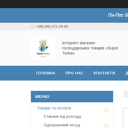
Пн-Пт: 0
+380 (95) 571-29-93
Інтернет-магазин
господарських товарів «Super
Torba»
ГОЛОВНА
ПРО НАС
КОНТАКТИ
Д
СЕРТИФІКАТИ
Товари та послуги
Стакани під розсаду
Одноразовий посуд