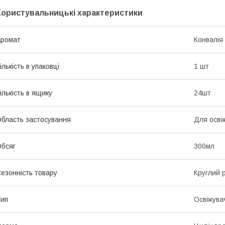
Користувальницькі характеристики
Аромат
Конвалія
ількість в упаковці
1 шт
ількість в ящику
24шт
бласть застосування
Для осві
бсяг
300мл
езонність товару
Круглий р
ип
Освіжува