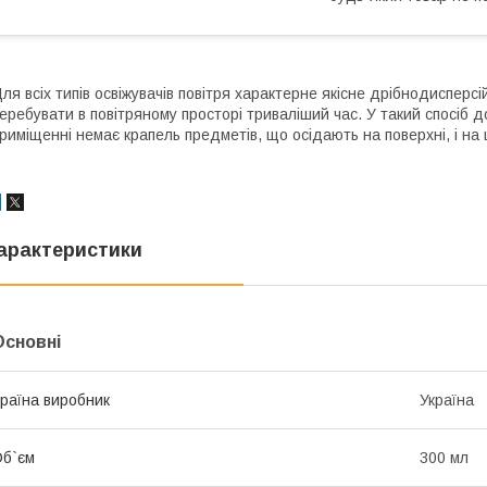
ля всіх типів освіжувачів повітря характерне якісне дрібнодисперс
еребувати в повітряному просторі триваліший час. У такий спосіб д
риміщенні немає крапель предметів, що осідають на поверхні, і на
арактеристики
Основні
раїна виробник
Україна
б`єм
300 мл