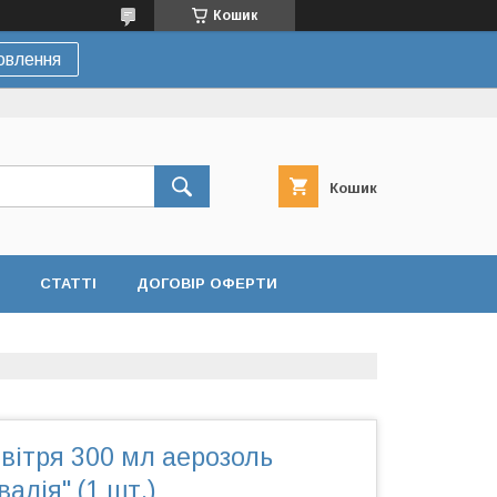
Кошик
овлення
Кошик
СТАТТІ
ДОГОВІР ОФЕРТИ
вітря 300 мл аерозоль
алія" (1 шт.)