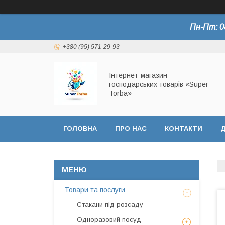
Пн-Пт: 0
+380 (95) 571-29-93
Інтернет-магазин
господарських товарів «Super
Torba»
ГОЛОВНА
ПРО НАС
КОНТАКТИ
Д
СЕРТИФІКАТИ
Товари та послуги
Стакани під розсаду
Одноразовий посуд