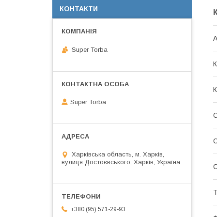
КОНТАКТИ
Super Torba
К
К
Super Torba
О
О
Харківська область, м. Харків,
вулиця Достоєвського, Харків, Україна
С
Т
+380 (95) 571-29-93