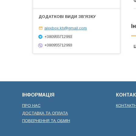
І
alexbox.kh@gmail.com
+380955712993
+380955712993
Ц
ІНФОРМАЦІЯ
КОНТАК
ПРО НАС
КОНТАКТ
ДОСТАВКА ТА ОПЛАТА
ПОВЕРНЕННЯ ТА ОБМІН