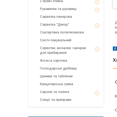
Стрейч плівка
Рукавички та рукавиці
Серветка паперова
Д
Серветка "Декор"
п
Скатертина поліетиленова
п
Скотч пакувальний
Серветки, мочалки, ганчірки
для прибирання
Х
Фольга харчова
Господарські дрібниці
Цінники та таблички
Канцелярська гумка
Сиропи та топінги
К
Спеції та приправи
О