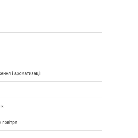
ження і ароматизації
ік
ч повітря