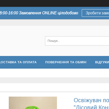
8:00-16:00 Замовлення ONLINE цілодобово
Зробити зам
ОСТАВКА ТА ОПЛАТА
ПОВЕРНЕННЯ ТА ОБМІН
ВІДГУКИ
Освіжувач по
"Лісовий Конв