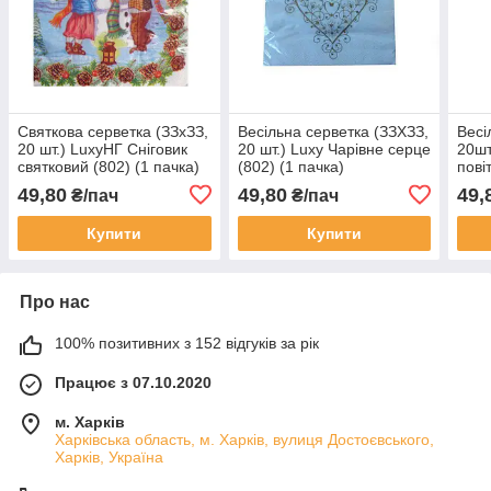
Святкова серветка (ЗЗхЗЗ,
Весільна серветка (ЗЗХЗЗ,
Весі
20 шт.) LuxyНГ Сніговик
20 шт.) Luxy Чарівне серце
20шт
святковий (802) (1 пачка)
(802) (1 пачка)
пові
49,80
49,80
49,
₴/пач
₴/пач
Купити
Купити
Про нас
100% позитивних з 152 відгуків за рік
Працює з 07.10.2020
м. Харків
Харківська область, м. Харків, вулиця Достоєвського,
Харків, Україна