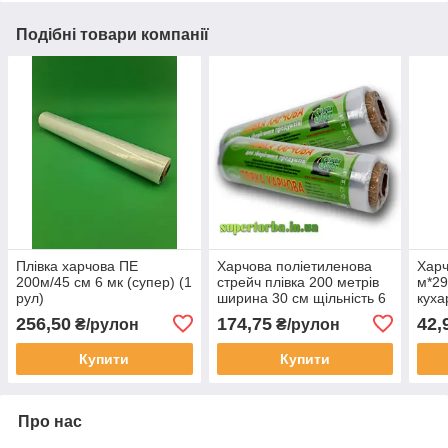
Подібні товари компанії
Плівка харчова ПЕ
Харчова поліетиленова
Харч
200м/45 см 6 мк (супер) (1
стрейч плівка 200 метрів
м*29
рул)
ширина 30 см щільність 6
куха
мкр "Супер торба"
256,50
174,75
42,
₴/рулон
₴/рулон
Купити
Купити
Про нас