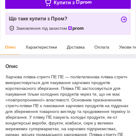
Купити з
Що таке купити з Пром?
Замовлення під захистом
Опис
Характеристики
Доставка
Оплата
Умови п
Опис
Харчова плівка-стретч ПЕ ПЕ — поліетиленова плівка-стретч
використовується для пакування харчових продуктів
короткочасного зберігання. Плівка ПЕ застосовується для
пакування тільки холодних продуктів через те, що не має
«повітропроникної» властивості. Основним призначенням
стретч-плівки ПЕ є паковання харчових продуктів на піддонах
для збереження товарного вигляду та продовження терміну їх
зберігання. У плівку ПЕ пакують холодні продукти, як-от
кондитерські вироби, фрукти, ковбаси, сири у великих
мережевих супермаркетах, на харчових підприємствах,
ринках, місцях громадського харчування. Плівка-стретч ПЕ