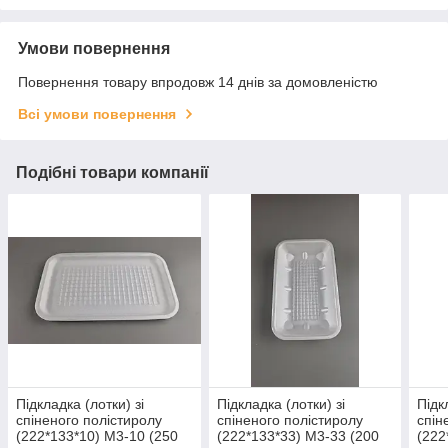
Умови повернення
Повернення товару впродовж 14 днів за домовленістю
Всі умови повернення
Подібні товари компанії
Підкладка (лотки) зі
Підкладка (лотки) зі
Підк
спіненого полістиролу
спіненого полістиролу
спін
(222*133*10) М3-10 (250
(222*133*33) М3-33 (200
(222