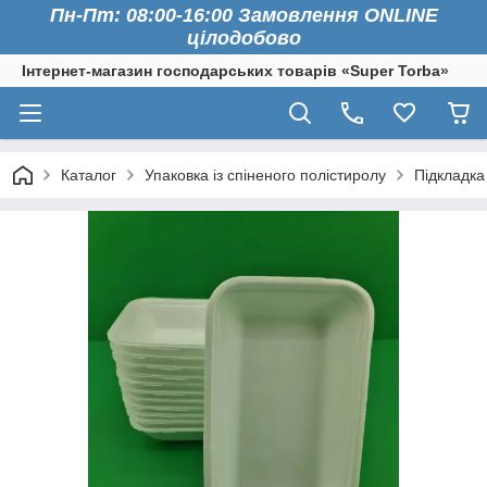
Пн-Пт: 08:00-16:00 Замовлення ONLINE
цілодобово
Інтернет-магазин господарських товарів «Super Torba»
Каталог
Упаковка із спіненого полістиролу
Підкладка