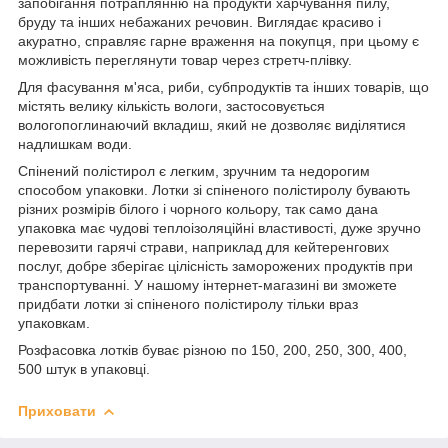
запобігання потраплянню на продукти харчування пилу,
бруду та інших небажаних речовин. Виглядає красиво і
акуратно, справляє гарне враження на покупця, при цьому є
можливість переглянути товар через стретч-плівку.
Для фасування м'яса, риби, субпродуктів та інших товарів, що
містять велику кількість вологи, застосовується
вологопоглинаючий вкладиш, який не дозволяє виділятися
надлишкам води.
Спінений полістирол є легким, зручним та недорогим
способом упаковки. Лотки зі спіненого полістиролу бувають
різних розмірів білого і чорного кольору, так само дана
упаковка має чудові теплоізоляційні властивості, дуже зручно
перевозити гарячі страви, наприклад для кейтеренгових
послуг, добре зберігає цілісність заморожених продуктів при
транспортуванні. У нашому інтернет-магазині ви зможете
придбати лотки зі спіненого полістиролу тільки враз
упаковкам.
Розфасовка лотків буває різною по 150, 200, 250, 300, 400,
500 штук в упаковці.
Приховати