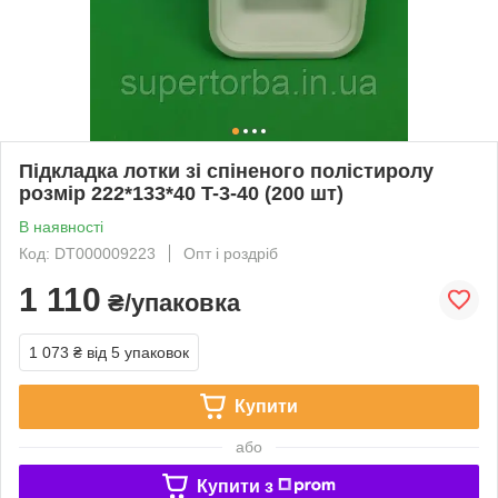
Підкладка лотки зі спіненого полістиролу
розмір 222*133*40 T-3-40 (200 шт)
В наявності
Код: DT000009223
Опт і роздріб
1 110
₴/упаковка
1 073 ₴
від 5 упаковок
Купити
або
Купити з