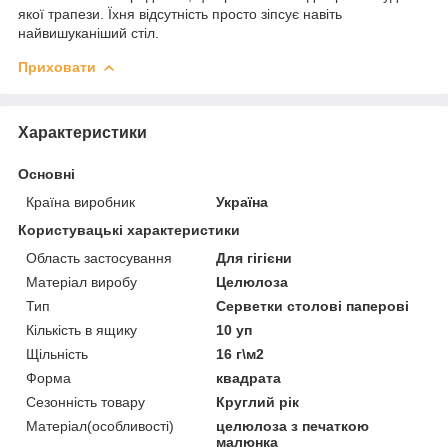
якої трапези. Їхня відсутність просто зіпсує навіть
найвишуканіший стіл.
Приховати
Характеристики
Основні
Країна виробник
Україна
Користувацькі характеристики
Область застосування
Для гігієни
Матеріал виробу
Целюлоза
Тип
Серветки столові паперові
Кількість в ящику
10 уп
Щільність
16 г\м2
Форма
квадрата
Сезонність товару
Круглий рік
Матеріал(особливості)
целюлоза з печаткою
малюнка