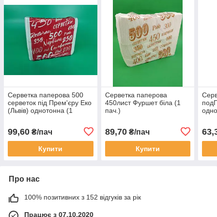
Серветка паперова 500
Серветка паперова
Серв
серветок під Прем'єру Еко
450лист Фуршет біла (1
подП
(Львів) однотонна (1
пач.)
одно
пачка)
99,60
89,70
63,
₴/пач
₴/пач
Купити
Купити
Про нас
100% позитивних з 152 відгуків за рік
Працює з 07.10.2020