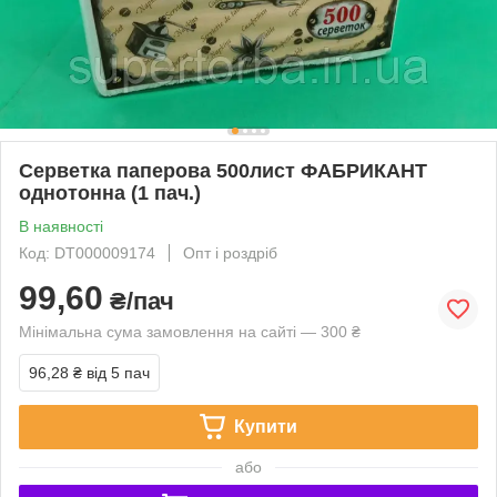
Серветка паперова 500лист ФАБРИКАНТ
однотонна (1 пач.)
В наявності
Код: DT000009174
Опт і роздріб
99,60
₴/пач
Мінімальна сума замовлення на сайті — 300 ₴
96,28 ₴
від 5 пач
Купити
або