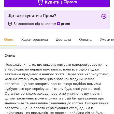
Купити з
Що таке купити з Пром?
Замовлення під захистом
Опис
Характеристики
Доставка
Оплата
Умови п
Опис
Незважаючи на те, що використовувати паперові серветки не
є необхідністю першої важливості, вони все одно є дуже
важливим предметом нашого життя. Зараз уже неприпустимо,
коли на столі у будь-якої цивілізованої людини немає
серветки. Що вже говорити про те, якщо подібна помилка
відбудеться при сервіруванні столу будь-якої урочистості.
Організатор такого заходу просто не уникне незручності, і
цілком заслужено може отримати у свій бік зауваження про
зневажливе та неввічливе ставлення до гостей. Використання
серветок – це не просто сервірування столу одним із
найважливіших предметів, це просто необхідна річ за будь-