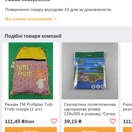
Повернення товару впродовж 14 днів за домовленістю
Всі умови повернення
Подібні товари компанії
Рюкзак TM Profiplan Tutti
Скатертина поліетиленова
Рюкз
Frutti orange (1 шт.)
одноразова розмір
peac
120x200 в упаковці "Супер
Торба" колір синій 1 шт/уп.
111,45
39,15
111
₴/пач
₴
Купити
Купити