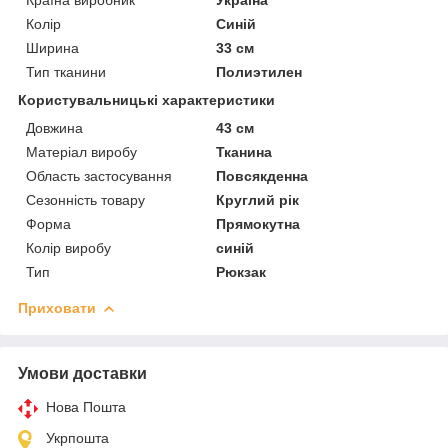
Колір
Синій
Ширина
33 см
Тип тканини
Полиэтилен
Користувальницькі характеристики
Довжина
43 см
Матеріал виробу
Тканина
Область застосування
Повсякденна
Сезонність товару
Круглий рік
Форма
Прямокутна
Колір виробу
синій
Тип
Рюкзак
Приховати
Умови доставки
Нова Пошта
Укрпошта