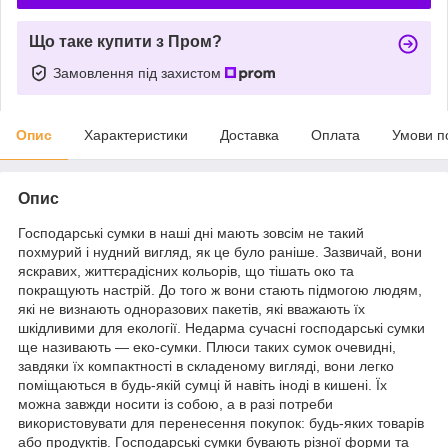
Що таке купити з Пром?
Замовлення під захистом
Опис
Характеристики
Доставка
Оплата
Умови п
Опис
Господарські сумки в наші дні мають зовсім не такий
похмурий і нудний вигляд, як це було раніше. Зазвичай, вони
яскравих, життєрадісних кольорів, що тішать око та
покращують настрій. До того ж вони стають підмогою людям,
які не визнають одноразових пакетів, які вважають їх
шкідливими для екології. Недарма сучасні господарські сумки
ще називають — еко-сумки. Плюси таких сумок очевидні,
завдяки їх компактності в складеному вигляді, вони легко
поміщаються в будь-якій сумці й навіть іноді в кишені. Їх
можна завжди носити із собою, а в разі потреби
використовувати для перенесення покупок: будь-яких товарів
або продуктів. Господарські сумки бувають різної форми та