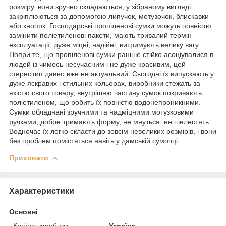
розміру, вони зручно складаються, у зібраному вигляді
закріплюються за допомогою липучок, мотузочок, блискавки
або кнопок. Господарські пропіленові сумки можуть повністю
замінити поліетиленові пакети, мають тривалий термін
експлуатації, дуже міцні, надійні, витримують велику вагу.
Попри те, що пропіленові сумки раніше стійко асоціувалися в
людей із чимось несучасним і не дуже красивим, цей
стереотип давно вже не актуальний. Сьогодні їх випускають у
дуже яскравих і стильних кольорах, виробники стежать за
якістю свого товару, внутрішню частину сумок покривають
поліетиленом, що робить їх повністю водонепроникними.
Сумки обладнані зручними та надміцними мотузковими
ручками, добре тримають форму, не мнуться, не шелестять.
Водночас їх легко скласти до зовсім невеликих розмірів, і вони
без проблем помістяться навіть у дамській сумочці.
Приховати
Характеристики
Основні
Країна виробник
Україна