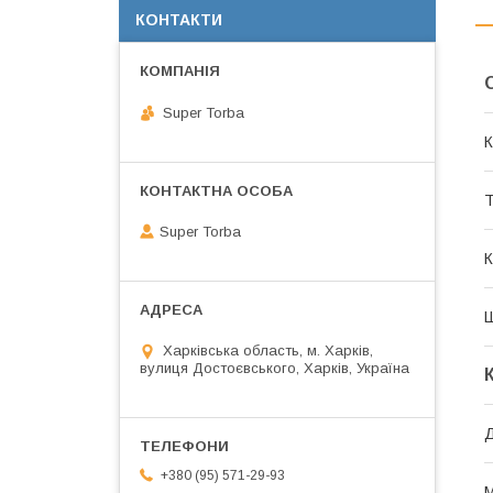
КОНТАКТИ
Super Torba
К
Т
Super Torba
К
Харківська область, м. Харків,
вулиця Достоєвського, Харків, Україна
+380 (95) 571-29-93
М