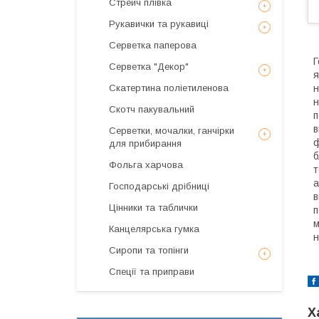
Стрейч плівка
Рукавички та рукавиці
Серветка паперова
Г
Серветка "Декор"
я
Скатертина поліетиленова
н
н
Скотч пакувальний
п
в
Серветки, мочалки, ганчірки
ф
для прибирання
б
Фольга харчова
т
а
Господарські дрібниці
в
Цінники та таблички
п
м
Канцелярська гумка
н
Сиропи та топінги
Спеції та приправи
Х