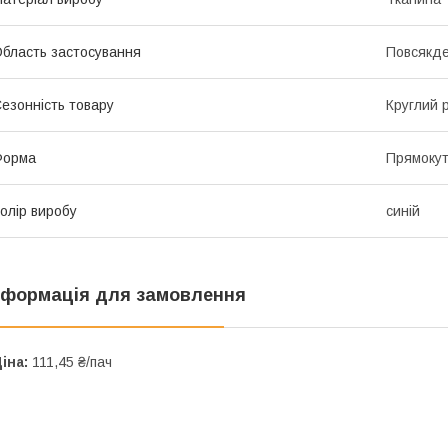
бласть застосування
Повсякд
езонність товару
Круглий р
Форма
Прямоку
олір виробу
синій
нформація для замовлення
іна:
111,45 ₴/пач