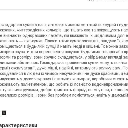
осподарські сумки в наші дні мають зовсім не такий похмурий і нуд
скравих, життєрадісних кольорів, що тішать око та покращують нас
е визнають одноразових пакетів, які вважають їх шкідливими для е
азивають — еко-сумки. Плюси таких сумок очевидні, завдяки їх ком
оміщаються в будь-якій сумці й навіть іноді в кишені. Їх можна зав
икористовувати для перенесення покупок: будь-яких товарів або пр
орми та розміру, вони зручно складаються, у зібраному вигляді з
лискавки або кнопок. Господарські пропіленові сумки можуть повніс
ермін експлуатації, дуже міцні, надійні, витримують велику вагу. П
соціувалися в людей із чимось несучасним і не дуже красивим, цей
ипускають у дуже яскравих і стильних кольорах, виробники стежать
окривають поліетиленом, що робить їх повністю водонепроникним
отузковими ручками, добре тримають форму, не мнуться, не шелест
евеликих розмірів, і вони без проблем помістяться навіть у дамській
арактеристики