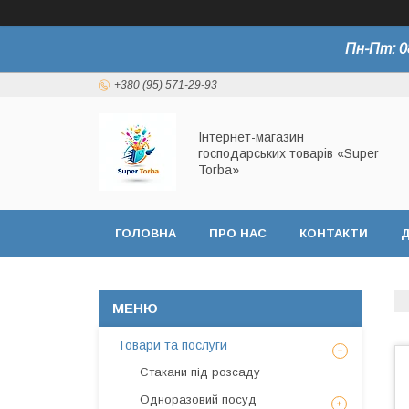
Пн-Пт: 0
+380 (95) 571-29-93
Інтернет-магазин
господарських товарів «Super
Torba»
ГОЛОВНА
ПРО НАС
КОНТАКТИ
Д
СЕРТИФІКАТИ
Товари та послуги
Стакани під розсаду
Одноразовий посуд