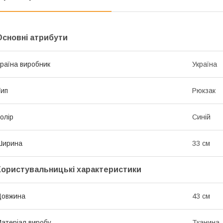
Основні атрибути
раїна виробник
Україна
ип
Рюкзак
олір
Синій
Ширина
33 см
Користувальницькі характеристики
Довжина
43 см
атеріал виробу
Тканина