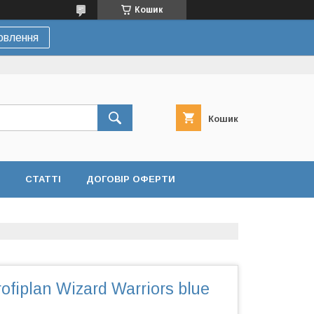
Кошик
овлення
Кошик
СТАТТІ
ДОГОВІР ОФЕРТИ
fiplan Wizard Warriors blue