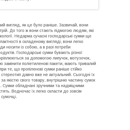
ний вигляд, як це було раніше. Зазвичай, вони
трій. До того ж вони стають підмогою людям, які
кології. Недарма сучасні господарські сумки ще
пактності в складеному вигляді, вони легко
жди носити із собою, а в разі потреби
одуктів. Господарські сумки бувають різної
акріплюються за допомогою липучок, мотузочок,
тю замінити поліетиленові пакети, мають тривалий
опри те, що пропіленові сумки раніше стійко
 стереотип давно вже не актуальний. Сьогодні їх
 за якістю свого товару, внутрішню частину сумок
и. Сумки обладнані зручними та надміцними
ять. Водночас їх легко скласти до зовсім
 сумочці.