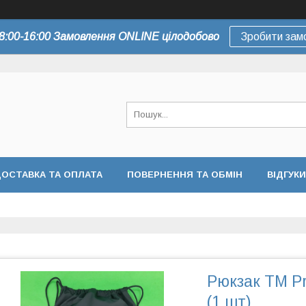
8:00-16:00 Замовлення ONLINE цілодобово
Зробити зам
ОСТАВКА ТА ОПЛАТА
ПОВЕРНЕННЯ ТА ОБМІН
ВІДГУКИ
Рюкзак TM Pro
(1 шт)