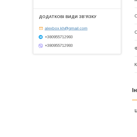
О
alexbox.kh@gmail.com
С
+380955712993
+380955712993
К
І
Ц