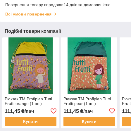
Повернення товару впродовж 14 днів за домовленістю
Всі умови повернення
Подібні товари компанії
Рюкзак TM Profiplan Tutti
Рюкзак TM Profiplan Tutti
Рюкз
Frutti orange (1 шт.)
Frutti pear (1 шт.)
Frut
111,45
111,45
111
₴/пач
₴/пач
Купити
Купити