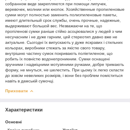
собранном виде закрепляются при помощи липучек,
веревочек, молнии или кнопок. Хозяйственные пропиленовые
сумки могут полностью заменить полиэтиленовые пакеты,
имеют длительный срок службы, очень прочные, надежные,
выдерживают большой вес. Незважаючи на те, що
пропіленові сумки раніше стійко асоціювалися у людей з чим
несучасним і не дуже гарним, цей стереотип давно вже не
актуальне. Сьогодні їх випускають у дуже яскравих і стильних
кольорах, виробники стежать за якістю свого товару,
внутрішню частину сумок покривають поліетиленом, що
робить їх повністю водонепроникним. Сумки оснащені
зручними і надміцними мотузяними ручками, добре тримають
форму, не мнуться, не шелестить. При цьому їх легко скласти
до зовсім невеликих розмірів, і вони без проблем поміститься
навіть в дамській сумочці.
Приховати
Характеристики
Основні
Країна виробник
Україна