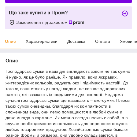
Що таке купити з Пром?
Замовлення під захистом
Опис
Характеристики
Доставка
Оплата
Умови п
Опис
Господарські сумки в наші дні виглядають зовсім не так сумно
й нудно, як це було раніше. Як правило, вони яскравих,
життєрадісних кольорів, радують око і піднімають настрій. До
того ж, вони стають у нагоді людям, не визнає одноразових
пакетів, які вважають їх шкідливими для екології. Недарма
сучасні господарські сумки ще називають – еко-сумки. Плюсы
таких сумок очевидны, благодаря их компактности в
сложенном виде, они легко помещаются в любой сумке и
даже иногда в кармане. Их можно всегда носить с собой, а в
случае необходимости использовать для переноски покупок:
любых товаров или продуктов. Хозяйственные сумки бывают
разной формы и размера, они удобно складываются, в