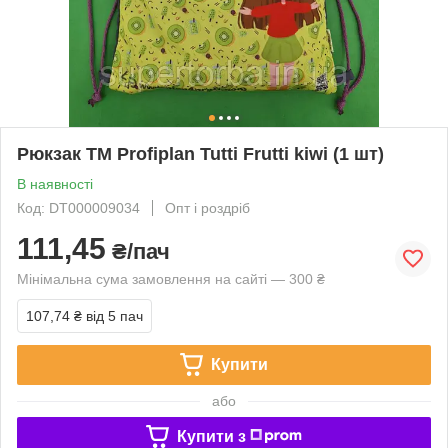
Рюкзак TM Profiplan Tutti Frutti kiwi (1 шт)
В наявності
Код: DT000009034
Опт і роздріб
111,45
₴/пач
Мінімальна сума замовлення на сайті — 300 ₴
107,74 ₴
від 5 пач
Купити
або
Купити з