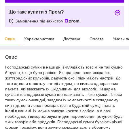
Що таке купити з Пром?
Замовлення під захистом
Опис
Характеристики
Доставка
Оплата
Умови п
Опис
Господарські сумки в наші дні виглядають зовсім не так сумно
й нудно, як це було раніше. Як правило, вони яскравих,
життєрадісних кольорів, радують око і піднімають настрій. До
того ж, вони стають у нагоді людям, не визнає одноразових
пакетів, які вважають їх шкідливими для екології. Недарма
сучасні господарські сумки ще називають – еко-сумки. Плюси
таких сумок очевидні, завдяки їх компактності в складеному
вигляді, вони легко поміщаються в будь-якій сумці і навіть
іноді в кишені. Їх можна завжди носити з собою, а в разі
необхідності використовувати для перенесення покупок: будь-
яких товарів або продуктів. Господарські сумки бувають різної
форми і розміру, вони зручно складаються, в зібраному