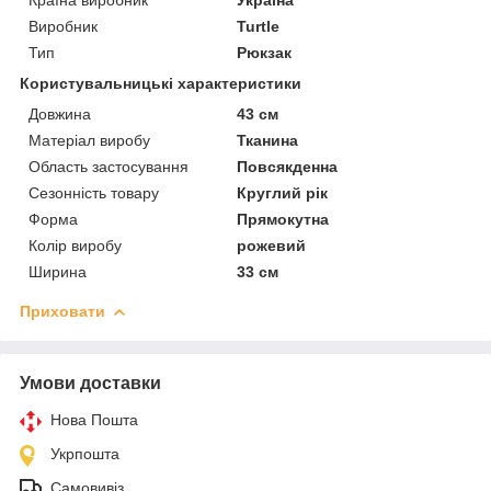
Виробник
Turtle
Тип
Рюкзак
Користувальницькі характеристики
Довжина
43 см
Матеріал виробу
Тканина
Область застосування
Повсякденна
Сезонність товару
Круглий рік
Форма
Прямокутна
Колір виробу
рожевий
Ширина
33 см
Приховати
Умови доставки
Нова Пошта
Укрпошта
Самовивіз