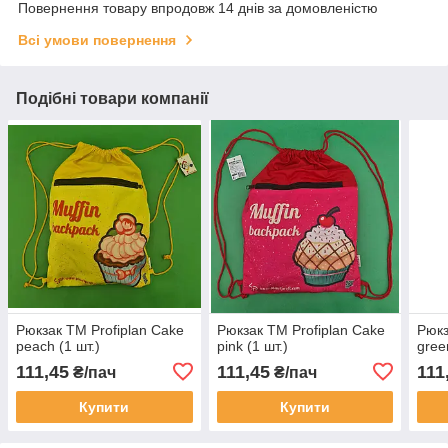
Повернення товару впродовж 14 днів за домовленістю
Всі умови повернення
Подібні товари компанії
Рюкзак TM Profiplan Cake
Рюкзак TM Profiplan Cakе
Рюкз
peach (1 шт.)
pink (1 шт.)
gree
111,45
111,45
111
₴/пач
₴/пач
Купити
Купити