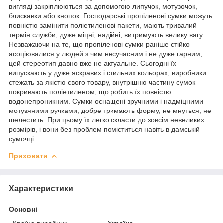
вигляді закріплюються за допомогою липучок, мотузочок,
блискавки або кнопок. Господарські пропіленові сумки можуть
повністю замінити поліетиленові пакети, мають тривалий
термін служби, дуже міцні, надійні, витримують велику вагу.
Незважаючи на те, що пропіленові сумки раніше стійко
асоціювалися у людей з чим несучасним і не дуже гарним,
цей стереотип давно вже не актуальне. Сьогодні їх
випускають у дуже яскравих і стильних кольорах, виробники
стежать за якістю свого товару, внутрішню частину сумок
покривають поліетиленом, що робить їх повністю
водонепроникним. Сумки оснащені зручними і надміцними
мотузяними ручками, добре тримають форму, не мнуться, не
шелестить. При цьому їх легко скласти до зовсім невеликих
розмірів, і вони без проблем поміститься навіть в дамській
сумочці.
Приховати
Характеристики
Основні
Країна виробник
Україна