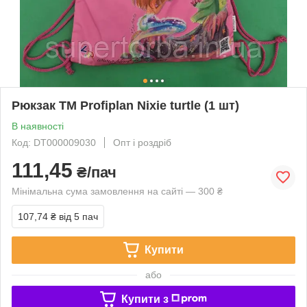
Рюкзак TM Profiplan Nixie turtle (1 шт)
В наявності
Код: DT000009030
Опт і роздріб
111,45
₴/пач
Мінімальна сума замовлення на сайті — 300 ₴
107,74 ₴
від 5 пач
Купити
або
Купити з