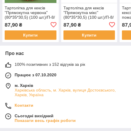
Тартолітка для кексів
Тартолітка для кексів
Тарт
"Прямокутна червона"
"Прямокутна мікс"
кекс
(80*35*30,5) (100 шт.)/П-8/
(80*35*30,5) (100 шт.)/П-8/
пома
(1 уп.)
(1 уп.)
(100
87,90
87,90
87,
₴
₴
Купити
Купити
Про нас
100% позитивних з 152 відгуків за рік
Працює з 07.10.2020
м. Харків
Харківська область, м. Харків, вулиця Достоєвського,
Харків, Україна
Контакти
Сьогодні вихідний
Показати весь графік роботи