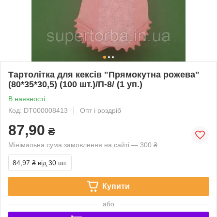
Тартолітка для кексів "Прямокутна рожева"
(80*35*30,5) (100 шт.)/П-8/ (1 уп.)
В наявності
Код: DT000008413
Опт і роздріб
87,90
₴
Мінімальна сума замовлення на сайті — 300 ₴
84,97 ₴
від 30 шт.
Купити
або