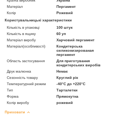
Країна виробник
Україна
Матеріал
Пергамент
Колір
Рожевий
Користувальницькі характеристики
Кількість в упаковці
100 штук
Кількість в ящику
60 уп
Матеріал виробу
Харчовий пергамент
Матеріал(особливості)
Кондитерська
силиконизированая
пергамент
Область застосування
Для приготування
кондитерських виробів
Друк малюнка
Немає
Сезонність товару
Круглий рік
Температурний режим
-40°С до +220°С
Тип
Тарталетки
Форма
Прямокутна
Колір виробу
рожевий
Приховати