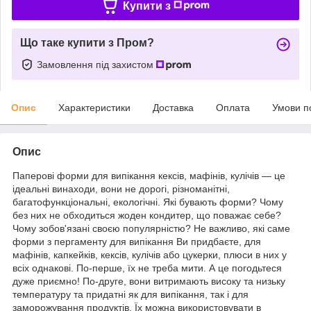
Купити з
Що таке купити з Пром?
Замовлення під захистом
Опис
Характеристики
Доставка
Оплата
Умови п
Опис
Паперові форми для випікання кексів, мафінів, кулічів — це
ідеальні винаходи, вони не дорогі, різноманітні,
багатофункціональні, екологічні. Які бувають форми? Чому
без них не обходиться жоден кондитер, що поважає себе?
Чому зобов'язані своєю популярністю? Не важливо, які саме
форми з пергаменту для випікання Ви придбаєте, для
мафінів, капкейків, кексів, кулічів або цукерки, плюси в них у
всіх однакові. По-перше, їх не треба мити. А це погодьтеся
дуже приємно! По-друге, вони витримають високу та низьку
температуру та придатні як для випікання, так і для
заморожування продуктів. Їх можна використовувати в