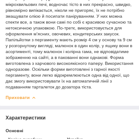
мікрохвильових печі, водночас тісто в них прекрасно, швидко,
рівномірно випікається, ніколи не пригоряє, їх не потрібно
змащувати олією й посипати паніруванням. У них можна
спекти все, а також вони самі по собі є красивою сучасною та
нетоксичною упаковкою. По-третє, використовується для
оформлення м'ясних, овочевих, кондитерських закусок.
Папільйотки з пергаменту мають розмір 4 см у основу та 9 см
у розгорнутому вигляді, малюнок в один колір, у ящику вони в
асортименті, тому малюнок і колірна гама, не відповідатиме
зображенню на сайті, а в пакованні вони однакові. Форма
виготовлена з харчового високоякісного паперу. Використання
одноразове. Оскільки форми виготовлені з гарної якості
пергаменту, вони легко відокремлюються одна від одної, що
дає змогу використовувати їх на автоматичній лінії з
подаванням тарталеток до дозатора тіста.
Приховати
Характеристики
Основні