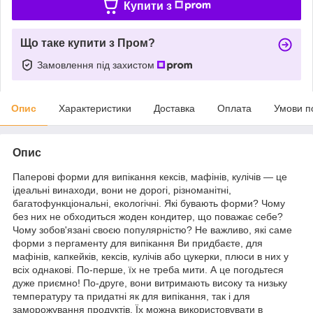
Купити з
Що таке купити з Пром?
Замовлення під захистом
Опис
Характеристики
Доставка
Оплата
Умови п
Опис
Паперові форми для випікання кексів, мафінів, кулічів — це
ідеальні винаходи, вони не дорогі, різноманітні,
багатофункціональні, екологічні. Які бувають форми? Чому
без них не обходиться жоден кондитер, що поважає себе?
Чому зобов'язані своєю популярністю? Не важливо, які саме
форми з пергаменту для випікання Ви придбаєте, для
мафінів, капкейків, кексів, кулічів або цукерки, плюси в них у
всіх однакові. По-перше, їх не треба мити. А це погодьтеся
дуже приємно! По-друге, вони витримають високу та низьку
температуру та придатні як для випікання, так і для
заморожування продуктів. Їх можна використовувати в