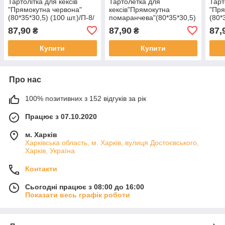
Тартолітка для кексів
Тартолетка для
Тарт
"Прямокутна червона"
кексів"Прямокутна
"Пря
(80*35*30,5) (100 шт.)/П-8/
помаранчева"(80*35*30,5)
(80*
(1 уп.)
(100шт)/П-8/ (1 уп.)
(1 уп
87,90
87,90
87,
₴
₴
Купити
Купити
Про нас
100% позитивних з 152 відгуків за рік
Працює з 07.10.2020
м. Харків
Харківська область, м. Харків, вулиця Достоєвського,
Харків, Україна
Контакти
Сьогодні працює з 08:00 до 16:00
Показати весь графік роботи