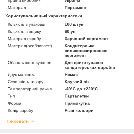
Країна виробник
Україна
Матеріал
Пергамент
Користувальницькі характеристики
Кількість в упаковці
100 штук
Кількість в ящику
60 уп
Матеріал виробу
Харчовий пергамент
Матеріал(особливості)
Кондитерська
силиконизированая
пергамент
Область застосування
Для приготування
кондитерських виробів
Друк малюнка
Немає
Сезонність товару
Круглий рік
Температурний режим
-40°С до +220°С
Тип
Тарталетки
Форма
Прямокутна
Колір виробу
Різні кольори
Приховати