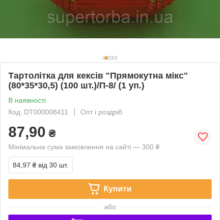
Тартолітка для кексів "Прямокутна мікс"
(80*35*30,5) (100 шт.)/П-8/ (1 уп.)
В наявності
Код: DT000008411
Опт і роздріб
87,90
₴
Мінімальна сума замовлення на сайті — 300 ₴
84,97 ₴
від 30 шт.
Купити
або