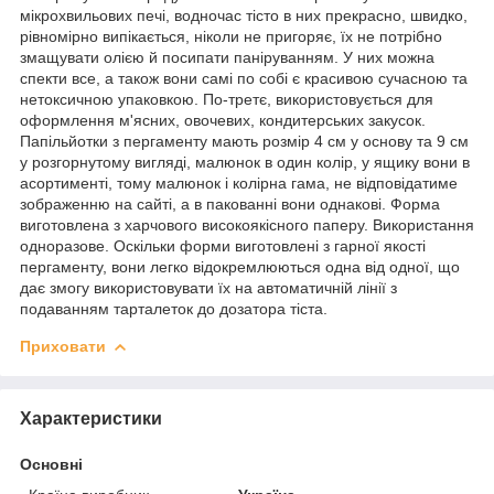
мікрохвильових печі, водночас тісто в них прекрасно, швидко,
рівномірно випікається, ніколи не пригоряє, їх не потрібно
змащувати олією й посипати паніруванням. У них можна
спекти все, а також вони самі по собі є красивою сучасною та
нетоксичною упаковкою. По-третє, використовується для
оформлення м'ясних, овочевих, кондитерських закусок.
Папільйотки з пергаменту мають розмір 4 см у основу та 9 см
у розгорнутому вигляді, малюнок в один колір, у ящику вони в
асортименті, тому малюнок і колірна гама, не відповідатиме
зображенню на сайті, а в пакованні вони однакові. Форма
виготовлена з харчового високоякісного паперу. Використання
одноразове. Оскільки форми виготовлені з гарної якості
пергаменту, вони легко відокремлюються одна від одної, що
дає змогу використовувати їх на автоматичній лінії з
подаванням тарталеток до дозатора тіста.
Приховати
Характеристики
Основні