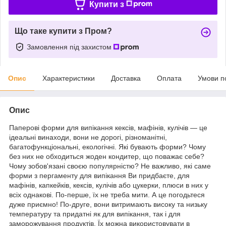
Купити з
Що таке купити з Пром?
Замовлення під захистом
Опис
Характеристики
Доставка
Оплата
Умови п
Опис
Паперові форми для випікання кексів, мафінів, кулічів — це
ідеальні винаходи, вони не дорогі, різноманітні,
багатофункціональні, екологічні. Які бувають форми? Чому
без них не обходиться жоден кондитер, що поважає себе?
Чому зобов'язані своєю популярністю? Не важливо, які саме
форми з пергаменту для випікання Ви придбаєте, для
мафінів, капкейків, кексів, кулічів або цукерки, плюси в них у
всіх однакові. По-перше, їх не треба мити. А це погодьтеся
дуже приємно! По-друге, вони витримають високу та низьку
температуру та придатні як для випікання, так і для
заморожування продуктів. Їх можна використовувати в