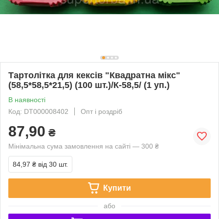
Тартолітка для кексів "Квадратна мікс"
(58,5*58,5*21,5) (100 шт.)/К-58,5/ (1 уп.)
В наявності
Код: DT000008402
Опт і роздріб
87,90
₴
Мінімальна сума замовлення на сайті — 300 ₴
84,97 ₴
від 30 шт.
Купити
або