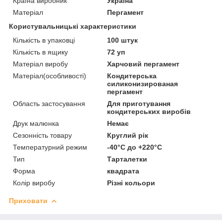
Країна виробник
Україна
Матеріал
Пергамент
Користувальницькі характеристики
Кількість в упаковці
100 штук
Кількість в ящику
72 уп
Матеріал виробу
Харчовий пергамент
Матеріал(особливості)
Кондитерська
силиконизированая
пергамент
Область застосування
Для приготування
кондитерських виробів
Друк малюнка
Немає
Сезонність товару
Круглий рік
Температурний режим
-40°С до +220°С
Тип
Тарталетки
Форма
квадрата
Колір виробу
Різні кольори
Приховати