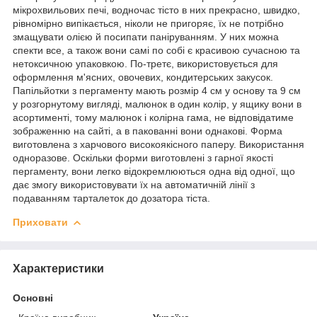
мікрохвильових печі, водночас тісто в них прекрасно, швидко,
рівномірно випікається, ніколи не пригоряє, їх не потрібно
змащувати олією й посипати паніруванням. У них можна
спекти все, а також вони самі по собі є красивою сучасною та
нетоксичною упаковкою. По-третє, використовується для
оформлення м'ясних, овочевих, кондитерських закусок.
Папільйотки з пергаменту мають розмір 4 см у основу та 9 см
у розгорнутому вигляді, малюнок в один колір, у ящику вони в
асортименті, тому малюнок і колірна гама, не відповідатиме
зображенню на сайті, а в пакованні вони однакові. Форма
виготовлена з харчового високоякісного паперу. Використання
одноразове. Оскільки форми виготовлені з гарної якості
пергаменту, вони легко відокремлюються одна від одної, що
дає змогу використовувати їх на автоматичній лінії з
подаванням тарталеток до дозатора тіста.
Приховати
Характеристики
Основні