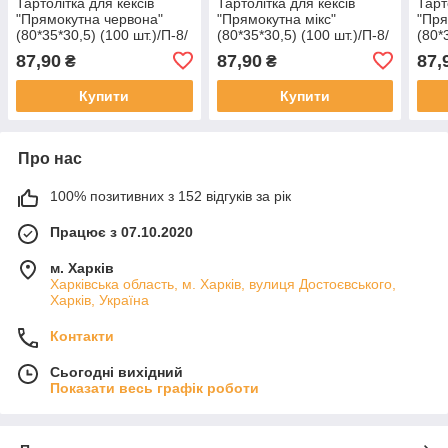
Тартолітка для кексів
Тартолітка для кексів
Тарт
"Прямокутна червона"
"Прямокутна мікс"
"Пря
(80*35*30,5) (100 шт.)/П-8/
(80*35*30,5) (100 шт.)/П-8/
(80*
(1 уп.)
(1 уп.)
(1 уп
87,90
87,90
87,
₴
₴
Купити
Купити
Про нас
100% позитивних з 152 відгуків за рік
Працює з 07.10.2020
м. Харків
Харківська область, м. Харків, вулиця Достоєвського,
Харків, Україна
Контакти
Сьогодні вихідний
Показати весь графік роботи