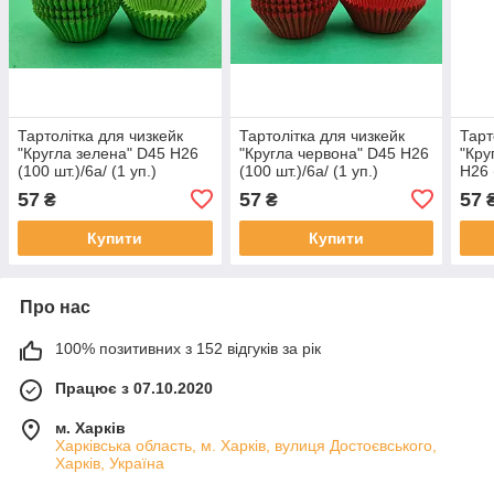
Тартолітка для чизкейк
Тартолітка для чизкейк
Тарт
"Кругла зелена" D45 H26
"Кругла червона" D45 H26
"Кру
(100 шт.)/6а/ (1 уп.)
(100 шт.)/6а/ (1 уп.)
H26 
57
57
57
₴
₴
Купити
Купити
Про нас
100% позитивних з 152 відгуків за рік
Працює з 07.10.2020
м. Харків
Харківська область, м. Харків, вулиця Достоєвського,
Харків, Україна