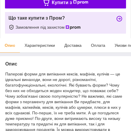
Купити з
Що таке купити з Пром?
Замовлення під захистом
Опис
Характеристики
Доставка
Оплата
Умови п
Опис
Паперові форми для випікання кексів, мафінів, кулічів — це
ідеальні винаходи, вони не дорогі, різноманітні,
багатофункціональні, екологічні. Які бувають форми? Чому
без них не обходиться жоден кондитер, що поважає себе?
Чому зобов'язані своєю популярністю? Не важливо, які саме
форми з пергаменту для випікання Ви придбаєте, для
мафінів, капкейків, кексів, кулічів або цукерки, плюси в них у
всіх однакові. По-перше, їх не треба мити. А це погодьтеся
дуже приємно! По-друге, вони витримають високу та низьку
температуру та придатні як для випікання, так і для
заморожування продуктів. Їх можна використовувати в