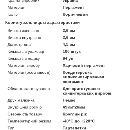
Країна виробник
Україна
Матеріал
Пергамент
Колір
Коричневий
Користувальницькі характеристики
Висота зовнішня
2,6 см
Висота внутрішня
2,6 см
Діаметр дна
4,5 см
Кількість в упаковці
100 штук
Кількість в ящику
64 уп
Матеріал виробу
Харчовий пергамент
Матеріал(особливості)
Кондитерська
силиконизированая
пергамент
Область застосування
Для приготування
кондитерських виробів
Друк малюнка
Немає
Внутрішній розмір
45мм*26мм
Сезонність товару
Круглий рік
Температурний режим
-40°С до +220°С
Тип
Тарталетки