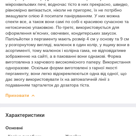
мікрохвильових печі, водночас тісто в них прекрасно, швидко,
рівномірно випікається, ніколи не пригоряє, їх не потрібно
змащувати олією й посипати паніруванням. У них можна
спекти все, а також вони самі по собі є красивою сучасною та
нетоксичною упаковкою. По-третє, використовується для
оформлення м'ясних, овочевих, кондитерських закусок.
Папільйотки з пергаменту мають розмір 4 см у основу та 9 см
у розгорнутому вигляді, малюнок в один колір, у ящику вони в
асортименті, тому малюнок і колірна гама, не відповідатиме
зображенню на сайті, а в пакованні вони однакові. Форма
виготовлена з харчового високоякісного паперу. Використання
одноразове. Оскільки форми виготовлені з гарної якості
пергаменту, вони легко відокремлюються одна від одної, що
дає змогу використовувати їх на автоматичній лінії з
подаванням тарталеток до дозатора тіста.
Приховати
Характеристики
Основні