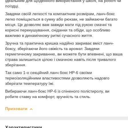
ідеальним для щоденного використання у школі, на роботі чи
поїздці.
Завдяки своїй легкості та компактним розмірам, ланч-бокс
легко поміщається в сумку або рюкзак, не займаючи багато
місця. Це дозволяє вам завжди мати під рукою смачні та
корисні перекушування, сніданки та обіди, що особливо
важливо в динамічному ритмі сучасного життя.
Зручна та практична кришка надійно закриває вміст ланч-
боксу, зберігаючи його свіжість та аромат. Завдяки
герметичному закриванню, ви можете бути впевнені, що ваша
страва залишиться цілою і смачною навіть після тривалого
зберігання.
Так само 1-о секційний ланч бокс HP-6 своїми
термоізоляційними властивостями дозволяють надовго
зберігати температуру їжі.
Вибираючи ланч-бокс HP-6 із спіненого полістиролу, ви
робите ставку на комфорт, зручність та стиль.
Приховати
Характеристики