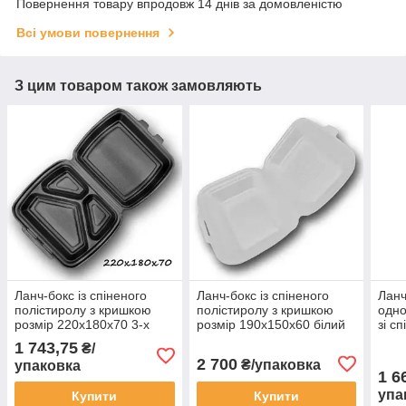
Повернення товару впродовж 14 днів за домовленістю
Всі умови повернення
З цим товаром також замовляють
Ланч-бокс із спіненого
Ланч-бокс із спіненого
Ланч
полістиролу з кришкою
полістиролу з кришкою
одно
розмір 220х180х70 3-х
розмір 190х150х60 білий
зі с
секційний (ВПС) НР-3
HP-9 250 шт/уп.
розм
1 743,75
₴/
чорний 125 шт/уп.
250 
2 700
₴/упаковка
упаковка
1 6
упа
Купити
Купити