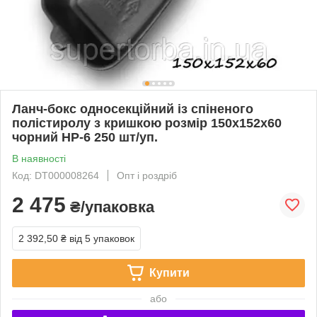
Ланч-бокс односекційний із спіненого
полістиролу з кришкою розмір 150х152х60
чорний HP-6 250 шт/уп.
В наявності
Код: DT000008264
Опт і роздріб
2 475
₴/упаковка
2 392,50 ₴
від 5 упаковок
Купити
або