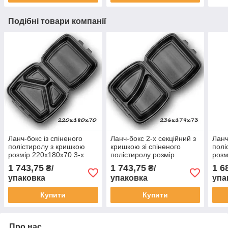
Подібні товари компанії
Ланч-бокс із спіненого
Ланч-бокс 2-х секційний з
Ланч
полістиролу з кришкою
кришкою зі спіненого
полі
розмір 220х180х70 3-х
полістиролу розмір
розм
секційний (ВПС) НР-3
236х179х73 чорний
HP-1
1 743,75
1 743,75
1 6
₴/
₴/
чорний 125 шт/уп.
Р2662\2865 125 шт/уп.
упаковка
упаковка
упа
Купити
Купити
Про нас