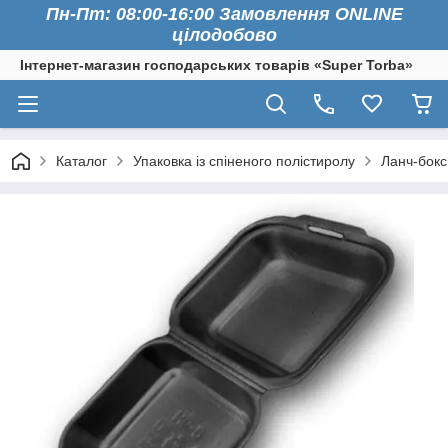
Пн-Пт: 08:00-16:00 Замовлення ONLINE
цілодобово
Інтернет-магазин господарських товарів «Super Torba»
Каталог
Упаковка із спіненого полістиролу
Ланч-бокс