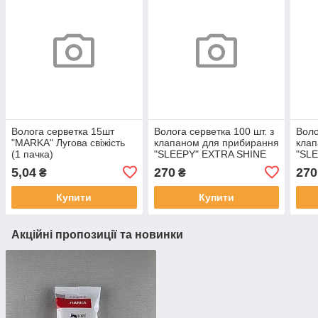
Волога серветка 15шт
Волога серветка 100 шт. з
Воло
"MARKA" Лугова свіжість
клапаном для прибирання
клап
(1 пачка)
"SLEEPY" EXTRA SHINE
"SL
ЖЕЛТАЯ (1 пачка)
CLE
5,04
270
270
₴
₴
пачк
Купити
Купити
Акційні пропозиції та новинки