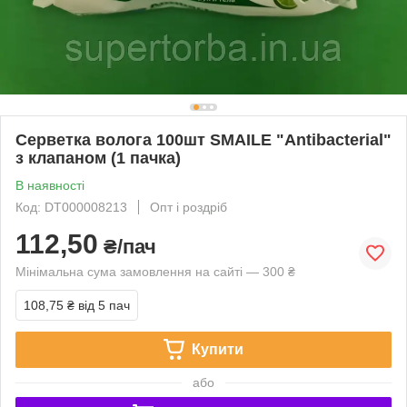
Серветка волога 100шт SMAILE "Antibacterial"
з клапаном (1 пачка)
В наявності
Код: DT000008213
Опт і роздріб
112,50
₴/пач
Мінімальна сума замовлення на сайті — 300 ₴
108,75 ₴
від 5 пач
Купити
або