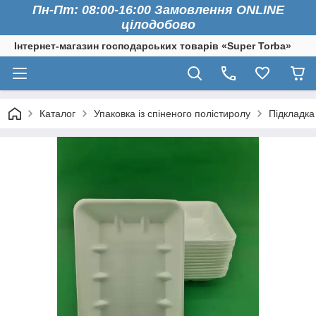
Пн-Пт: 08:00-16:00 Замовлення ONLINE
цілодобово
Інтернет-магазин господарських товарів «Super Torba»
Каталог
Упаковка із спіненого полістиролу
Підкладка