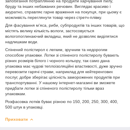
запобігання потраплянню на продукти харчування пилу,
бруду та інших небажаних речовин. Виглядає красиво і
акуратно, справляє гарне враження на покупця, при цьому є
можливість переглянути товар через стретч-плівку.
Для фасування м'яса, риби, субпродуктів та інших товарів, що
містять велику кількість вологи, застосовується
вологопоглинаючий вкладиш, який не дозволяє виділятися
надлишкам води.
Спінений полістирол є легким, зручним та недорогим
способом упаковки. Лотки зі спіненого полістиролу бувають
різних розмірів білого і чорного кольору, так само дана
упаковка має чудові теплоізоляційні властивості, дуже зручно
перевозити гарячі страви, наприклад для кейтеренгових
послуг, добре зберігає цілісність заморожених продуктів при
транспортуванні. У нашому інтернет-магазині ви зможете
придбати лотки зі спіненого полістиролу тільки враз
упаковкам.
Розфасовка лотків буває різною по 150, 200, 250, 300, 400,
500 штук в упаковці.
Приховати