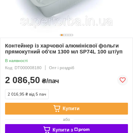
Контейнер із харчової алюмінієвої фольги
прямокутний об'єм 1300 мл SP74L 100 шт/уп
В наявності
Код: DT000008180
Опт і роздріб
2 086,50
₴/пач
2 016,95 ₴
від 5 пач
Купити
або
Купити з