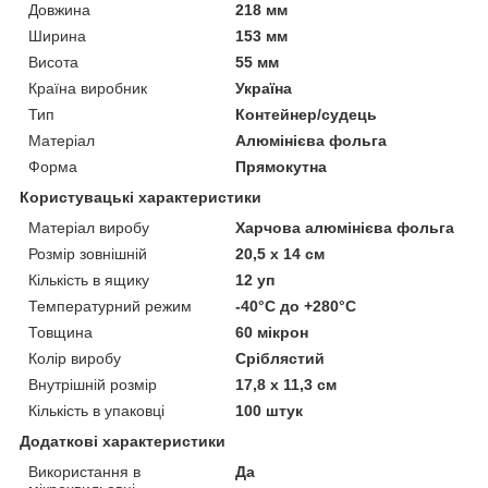
Довжина
218 мм
Ширина
153 мм
Висота
55 мм
Країна виробник
Україна
Тип
Контейнер/судець
Матеріал
Алюмінієва фольга
Форма
Прямокутна
Користувацькі характеристики
Матеріал виробу
Харчова алюмінієва фольга
Розмір зовнішній
20,5 х 14 см
Кількість в ящику
12 уп
Температурний режим
-40°С до +280°С
Товщина
60 мікрон
Колір виробу
Сріблястий
Внутрішній розмір
17,8 х 11,3 см
Кількість в упаковці
100 штук
Додаткові характеристики
Використання в
Да