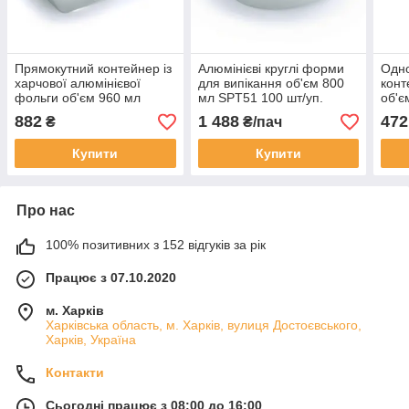
Прямокутний контейнер із
Алюмінієві круглі форми
Одн
харчової алюмінієвої
для випікання об'єм 800
конт
фольги об'єм 960 мл
мл SPТ51 100 шт/уп.
об'є
SP64L (NEW) 100 шт/уп.
50 ш
882
1 488
472
₴
₴/пач
Купити
Купити
Про нас
100% позитивних з 152 відгуків за рік
Працює з 07.10.2020
м. Харків
Харківська область, м. Харків, вулиця Достоєвського,
Харків, Україна
Контакти
Сьогодні працює з 08:00 до 16:00