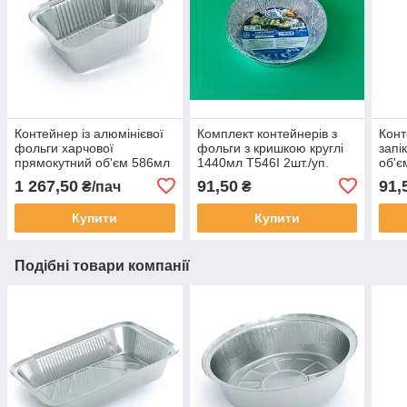
Контейнер із алюмінієвої
Комплект контейнерів з
Конт
фольги харчової
фольги з кришкою круглі
запі
прямокутний об'єм 586мл
1440мл Т546I 2шт./уп.
об'є
SP44L 100шт/уп.
5шт.
1 267,50
91,50
91,
₴/пач
₴
Купити
Купити
Подібні товари компанії