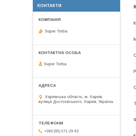
КОНТАКТИ
К
Super Torba
М
О
Super Torba
Р
С
Харківська область, м. Харків,
вулиця Достоєвського, Харків, Україна
Т
+380 (95) 571-29-93
К