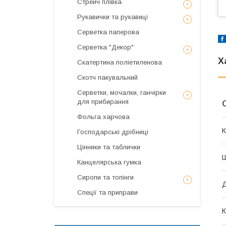
Стрейч плівка
Рукавички та рукавиці
Серветка паперова
Серветка "Декор"
Х
Скатертина поліетиленова
Скотч пакувальний
Серветки, мочалки, ганчірки
для прибирання
Фольга харчова
К
Господарські дрібниці
Цінники та таблички
Канцелярська гумка
Сиропи та топінги
Спеції та приправи
К