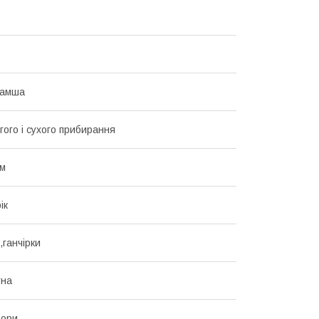
замша
гого і сухого прибирання
см
ік
,ганчірки
тна
ьори