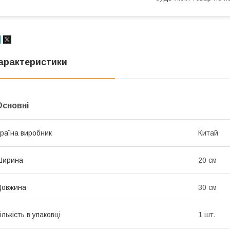
арактеристики
Основні
раїна виробник
Китай
Ширина
20 см
Довжина
30 см
ількість в упаковці
1 шт.