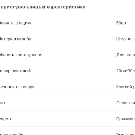
Користувальницькі характеристики
ількість в ящику
50шт
атеріал виробу
Штучна 
бласть застосування
Для воло
озмір зовнішній
20см*30
езонність товару
Круглий р
ип
Серветки
Форма
Прямоку
олір виробу
Різні кол