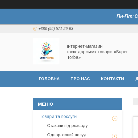
Пн-Пт: 0
+380 (95) 571-29-93
Інтернет-магазин
господарських товарів «Super
Torba»
ГОЛОВНА
ПРО НАС
КОНТАКТИ
Д
СЕРТИФІКАТИ
Товари та послуги
Стакани під розсаду
Одноразовий посуд