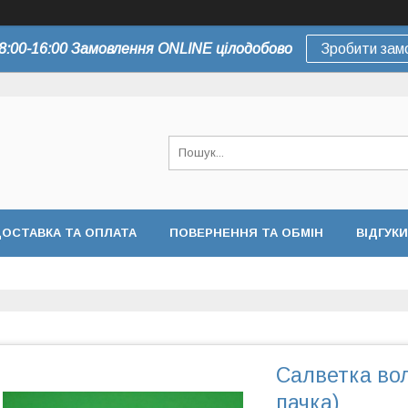
8:00-16:00 Замовлення ONLINE цілодобово
Зробити зам
ОСТАВКА ТА ОПЛАТА
ПОВЕРНЕННЯ ТА ОБМІН
ВІДГУКИ
Cалветка вол
пачка)