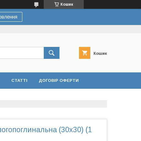
Кошик
овлення
Кошик
СТАТТІ
ДОГОВІР ОФЕРТИ
огопоглинальна (30х30) (1