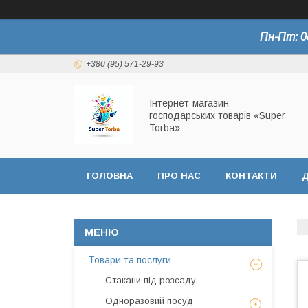
Пн-Пт: 0
+380 (95) 571-29-93
Інтернет-магазин
господарських товарів «Super
Torba»
ГОЛОВНА
ПРО НАС
КОНТАКТИ
Д
СЕРТИФІКАТИ
Товари та послуги
Стакани під розсаду
Одноразовий посуд