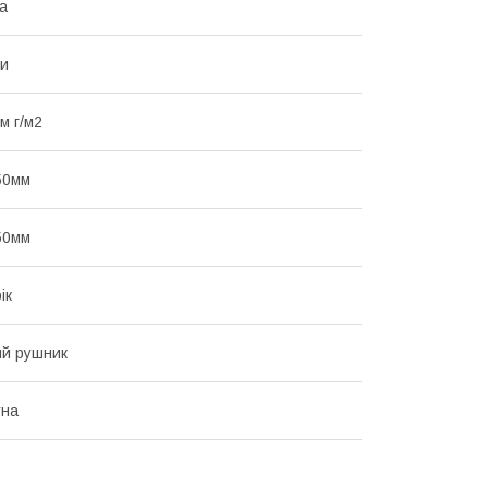
а
ни
 м г/м2
50мм
50мм
ік
й рушник
тна