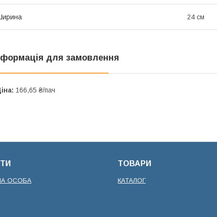
Ширина
24 см
нформація для замовлення
іна:
166,65 ₴/пач
ТИ
ТОВАРИ
НА ОСОБА
КАТАЛОГ