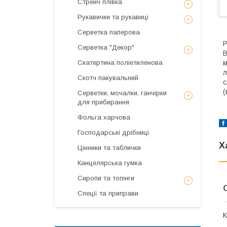
Стрейч плівка
Рукавички та рукавиці
Серветка паперова
Р
Серветка "Декор"
В
Скатертина поліетиленова
м
л
Скотч пакувальний
с
(
Серветки, мочалки, ганчірки
для прибирання
Фольга харчова
Господарські дрібниці
Х
Цінники та таблички
Канцелярська гумка
Сиропи та топінги
Спеції та приправи
К