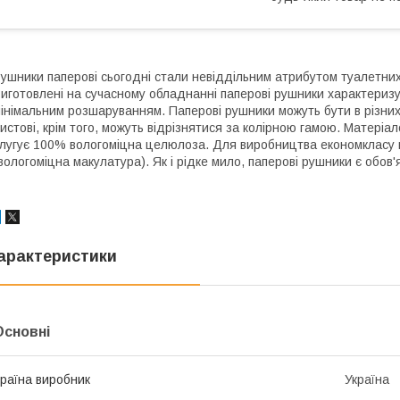
ушники паперові сьогодні стали невіддільним атрибутом туалетних 
иготовлені на сучасному обладнанні паперові рушники характериз
інімальним розшаруванням. Паперові рушники можуть бути в різних
истові, крім того, можуть відрізнятися за колірною гамою. Матеріа
лугує 100% вологоміцна целюлоза. Для виробництва економкласу 
вологоміцна макулатура). Як і рідке мило, паперові рушники є обов'
арактеристики
Основні
раїна виробник
Україна