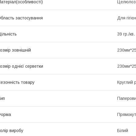
атеріал(особливості)
Целюлоз
бласть застосування
Для гігіє
ільність
39 гр./кв.
озмір зовнішній
230мм*2
озмір однієї серветки
230мм*2
езонність товару
Круглий р
ип
Паперови
Форма
Прямоку
олір виробу
Білий