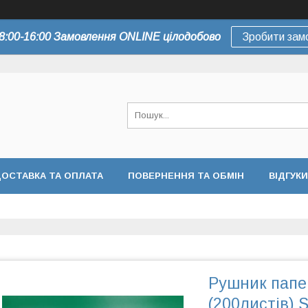
8:00-16:00 Замовлення ONLINE цілодобово
Зробити зам
ОСТАВКА ТА ОПЛАТА
ПОВЕРНЕННЯ ТА ОБМІН
ВІДГУКИ
Рушник папе
(200листів) S