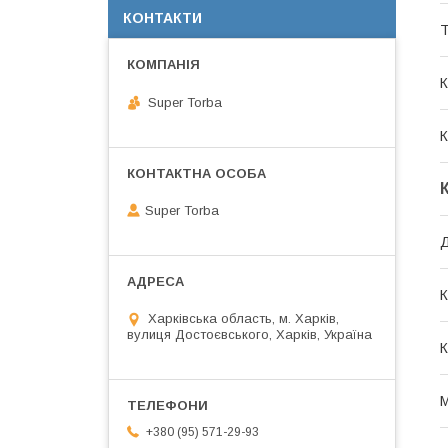
КОНТАКТИ
Т
К
Super Torba
К
Super Torba
К
Харківська область, м. Харків,
вулиця Достоєвського, Харків, Україна
К
М
+380 (95) 571-29-93