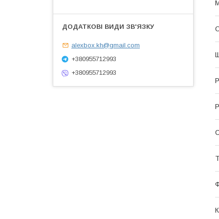
М
О
alexbox.kh@gmail.com
Щ
+380955712993
+380955712993
Р
Р
С
Т
К