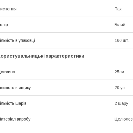
иснення
Так
олір
Білий
ількість в упаковці
160 шт.
Користувальницькі характеристики
Довжина
25см
ількість в ящику
20 уп
ількість шарів
2 шару
атеріал виробу
Целюлоз