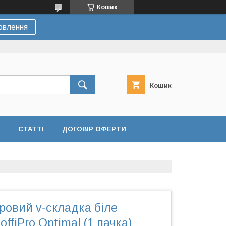
Кошик
овлення
Кошик
СТАТТІ
ДОГОВІР ОФЕРТИ
ровий v-складка біле
offiPro Optimal (1 пачка)