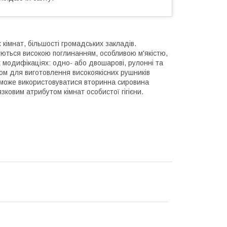
кімнат, більшості громадських закладів.
уються високою поглинанням, особливою м'якістю,
 модифікаціях: одно- або двошарові, рулонні та
лом для виготовлення високоякісних рушників
може використовуватися вторинна сировина
язковим атрибутом кімнат особистої гігієни.