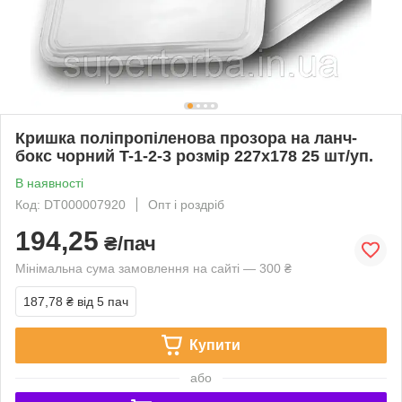
Кришка поліпропіленова прозора на ланч-
бокс чорний T-1-2-3 розмір 227х178 25 шт/уп.
В наявності
Код: DT000007920
Опт і роздріб
194,25
₴/пач
Мінімальна сума замовлення на сайті — 300 ₴
187,78 ₴
від 5 пач
Купити
або