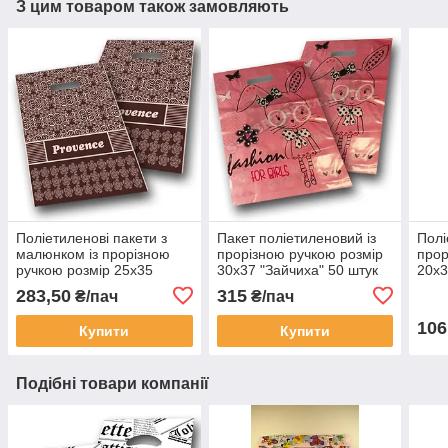
З цим товаром також замовляють
Поліетиленові пакети з
Пакет поліетиленовий із
Полі
малюнком із прорізною
прорізною ручкою розмір
прор
ручкою розмір 25х35
30х37 "Зайчиха" 50 штук
20х3
"Прованс" 50 штук
шт/у
283,50
315
₴/пач
₴/пач
106
Купити
Купити
Подібні товари компанії