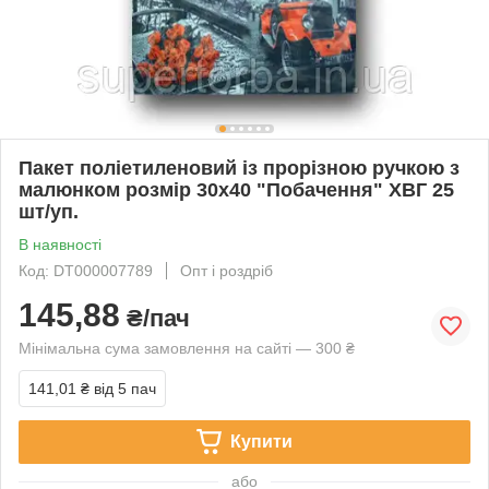
Пакет поліетиленовий із прорізною ручкою з
малюнком розмір 30х40 "Побачення" ХВГ 25
шт/уп.
В наявності
Код: DT000007789
Опт і роздріб
145,88
₴/пач
Мінімальна сума замовлення на сайті — 300 ₴
141,01 ₴
від 5 пач
Купити
або