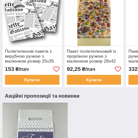
Поліетиленові пакети з
Пакет поліетиленовий із
Паке
вирубною ручкою з
прорізною ручкою з
ручк
малюнком розмір 25х35
малюнком розмір 28х42
малю
"Газета" Комсерв 100 шт/
"Дитячі" ХВГ 50 шт/уп.
"Мет
153
92,25
332
₴/пач
₴/пач
уп.
Купити
Купити
Акційні пропозиції та новинки