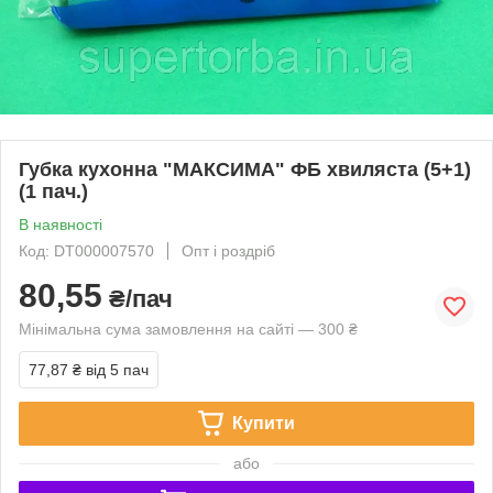
Губка кухонна "МАКСИМА" ФБ хвиляста (5+1)
(1 пач.)
В наявності
Код: DT000007570
Опт і роздріб
80,55
₴/пач
Мінімальна сума замовлення на сайті — 300 ₴
77,87 ₴
від 5 пач
Купити
або