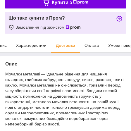
Купити з
Що таке купити з Пром?
Замовлення під захистом
пис
Характеристики
Доставка
Оплата
Умови пове
Опис
Мочалки металеві — ідеальне рішення для чищення
складних, глибоких забруднень посуду, листів, раковин, плит і
кахлю. Мочалки металеві не окислюються, тривалий період
часу зберігаючи свої первісні властивості. Завдяки високій
міцності, помноженої на довговічність і зручність у
використанні, металева мочалка встановить на вашій кухні
нові стандарти чистоти, голосно грюкнувши дверима перед
ордами малоефективних, промасленных і застарілих
мочалок, вимушених безнадійно перебиратися через
непереборний бар'єр якості.