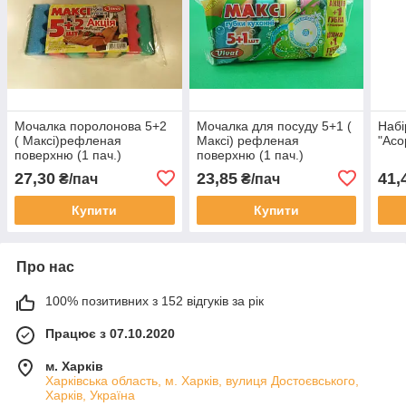
Мочалка поролонова 5+2
Мочалка для посуду 5+1 (
Набі
( Максі)рефленая
Максі) рефленая
"Асор
поверхню (1 пач.)
поверхню (1 пач.)
27,30
23,85
41,
₴/пач
₴/пач
Купити
Купити
Про нас
100% позитивних з 152 відгуків за рік
Працює з 07.10.2020
м. Харків
Харківська область, м. Харків, вулиця Достоєвського,
Харків, Україна