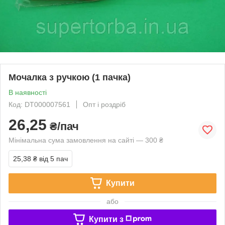
Мочалка з ручкою (1 пачка)
В наявності
Код: DT000007561
Опт і роздріб
26,25
₴/пач
Мінімальна сума замовлення на сайті — 300 ₴
25,38 ₴
від 5 пач
Купити
або
Купити з