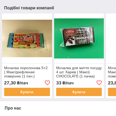
Подібні товари компанії
Мочалка поролонова 5+2
Мочалка для миття посуду
Моча
( Максі)рефленая
4 шт. Харків ( Максі)
Макс
поверхню (1 пач.)
CHOCOLATE (1 пачка)
пове
27,30
33
23,
₴/пач
₴/пач
Купити
Купити
Про нас