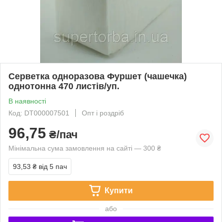
Серветка одноразова Фуршет (чашечка)
однотонна 470 листів/уп.
В наявності
Код: DT000007501
Опт і роздріб
96,75
₴/пач
Мінімальна сума замовлення на сайті — 300 ₴
93,53 ₴
від 5 пач
Купити
або