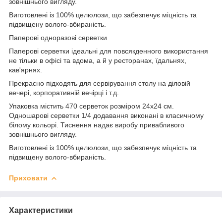
зовнішнього вигляду.
Виготовлені із 100% целюлози, що забезпечує міцність та
підвищену волого-вбираність.
Паперові одноразові серветки
Паперові серветки ідеальні для повсякденного використання
не тільки в офісі та вдома, а й у ресторанах, їдальнях,
кав'ярнях.
Прекрасно підходять для сервірування столу на діловій
вечері, корпоративній вечірці і т.д.
Упаковка містить 470 серветок розміром 24х24 см.
Одношарові серветки 1/4 додавання виконані в класичному
білому кольорі. Тиснення надає виробу привабливого
зовнішнього вигляду.
Виготовлені із 100% целюлози, що забезпечує міцність та
підвищену волого-вбираність.
Приховати
Характеристики