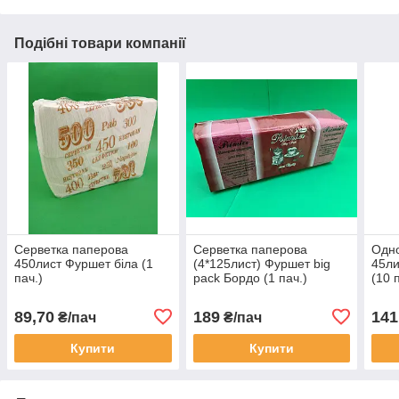
Подібні товари компанії
Серветка паперова
Серветка паперова
Одно
450лист Фуршет біла (1
(4*125лист) Фуршет big
45ли
пач.)
pack Бордо (1 пач.)
(10 
89,70
189
141
₴/пач
₴/пач
Купити
Купити