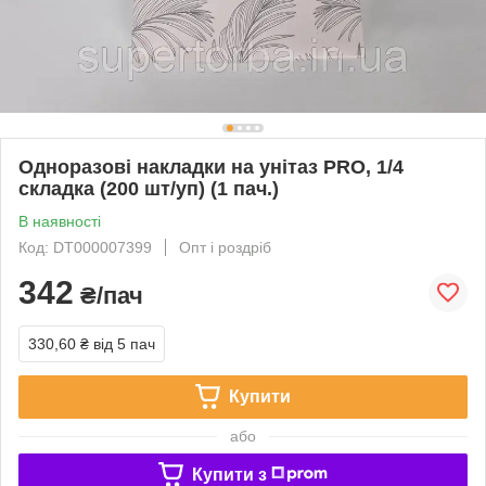
Одноразові накладки на унітаз PRO, 1/4
складка (200 шт/уп) (1 пач.)
В наявності
Код: DT000007399
Опт і роздріб
342
₴/пач
330,60 ₴
від 5 пач
Купити
або
Купити з