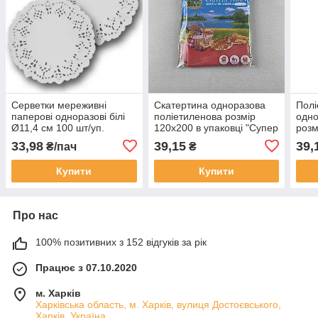
Серветки мереживні
Скатертина одноразова
Полі
паперові одноразові білі
поліетиленова розмір
одно
Ø11,4 см 100 шт/уп.
120x200 в упаковці "Супер
розм
ажурні серветки на стіл
Торба" колір червоний 1
"Суп
33,98
39,15
39,
₴/пач
₴
шт/уп.
блак
Купити
Купити
Про нас
100% позитивних з 152 відгуків за рік
Працює з 07.10.2020
м. Харків
Харківська область, м. Харків, вулиця Достоєвського,
Харків, Україна