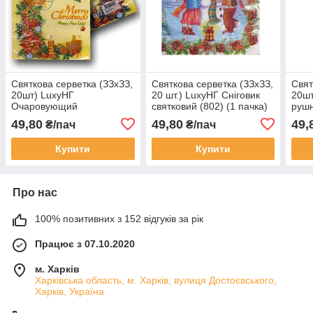
Святкова серветка (ЗЗхЗЗ,
Святкова серветка (ЗЗхЗЗ,
Свят
20шт) LuxyНГ
20 шт.) LuxyНГ Сніговик
20шт
Очаровующий
святковий (802) (1 пачка)
рушн
віночок(1234) (1 пач.)
49,80
49,80
49,
₴/пач
₴/пач
Купити
Купити
Про нас
100% позитивних з 152 відгуків за рік
Працює з 07.10.2020
м. Харків
Харківська область, м. Харків, вулиця Достоєвського,
Харків, Україна