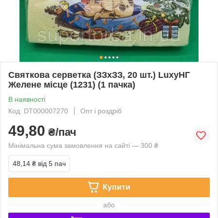
Святкова серветка (ЗЗхЗЗ, 20 шт.) LuxyНГ
Желене місце (1231) (1 пачка)
В наявності
Код: DT000007270
Опт і роздріб
49,80
₴/пач
Мінімальна сума замовлення на сайті — 300 ₴
48,14 ₴
від 5 пач
Купити
або