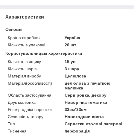
Характеристики
Основні
Країна виробник
Україна
Кількість в упаковці
20 шт.
Користувальницькі характеристики
Кількість в ящику
15 уп
Кількість шарів
3 шару
Матеріал виробу
Целюлоза
Матеріал(особливості)
целюлоза з печаткою
малюнка
Область застосування
Сервіровка, декору
Друк малюнка
Новорічна тематика
Розмір однієї серветки
33см*33см
Сезонність товару
Новогоднии свята
Тип
Серветки столові паперові
Тиснення
перфорація