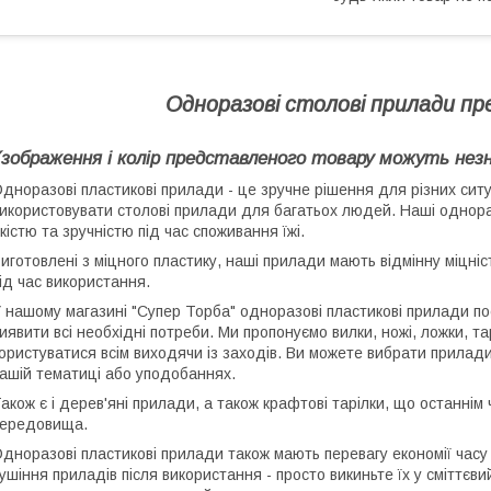
Одноразові столові прилади пре
(зображення і колір представленого товару можуть незнач
дноразові пластикові прилади - це зручне рішення для різних ситу
икористовувати столові прилади для багатьох людей. Наші однора
кістю та зручністю під час споживання їжі.
иготовлені з міцного пластику, наші прилади мають відмінну міцніс
ід час використання.
 нашому магазині "Супер Торба" одноразові пластикові прилади по
иявити всі необхідні потреби. Ми пропонуємо вилки, ножі, ложки, т
ористуватися всім виходячи із заходів. Ви можете вибрати прилади
ашій тематиці або уподобаннях.
акож є і дерев'яні прилади, а також крафтові тарілки, що останн
ередовища.
дноразові пластикові прилади також мають перевагу економії часу 
ушіння приладів після використання - просто викиньте їх у сміттєв