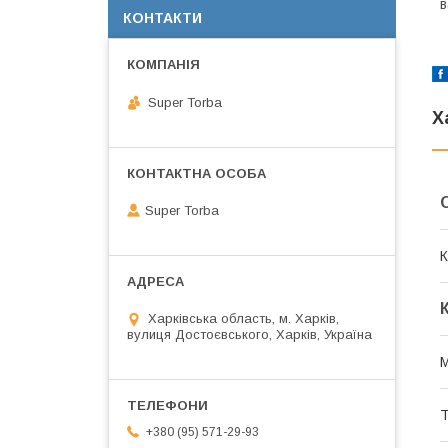
в
КОНТАКТИ
Super Torba
Х
Super Torba
К
Харківська область, м. Харків,
вулиця Достоєвського, Харків, Україна
М
Т
+380 (95) 571-29-93