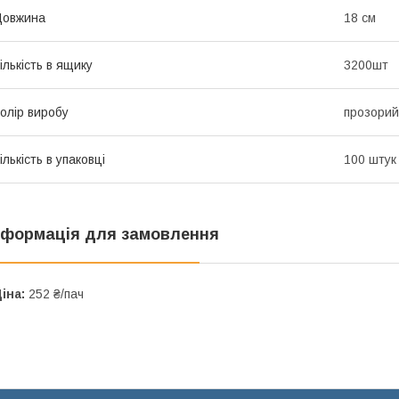
Довжина
18 см
ількість в ящику
3200шт
олір виробу
прозорий
ількість в упаковці
100 штук
нформація для замовлення
іна:
252 ₴/пач