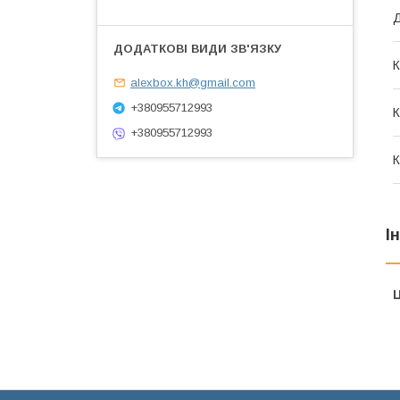
К
alexbox.kh@gmail.com
+380955712993
К
+380955712993
К
І
Ц