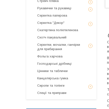
Стрейч плівка
Рукавички та рукавиці
Серветка паперова
Серветка "Декор"
Скатертина поліетиленова
Скотч пакувальний
О
Серветки, мочалки, ганчірки
в
для прибирання
я
Фольга харчова
В
п
Господарські дрібниці
У
Цінники та таблички
в
Канцелярська гумка
к
в
Сиропи та топінги
Т
Спеції та приправи
с
О
с