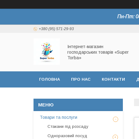
Пн-Пт: 0
+380 (95) 571-29-93
Інтернет-магазин
господарських товарів «Super
Torba»
ГОЛОВНА
ПРО НАС
КОНТАКТИ
Д
СЕРТИФІКАТИ
Товари та послуги
Стакани під розсаду
Одноразовий посуд