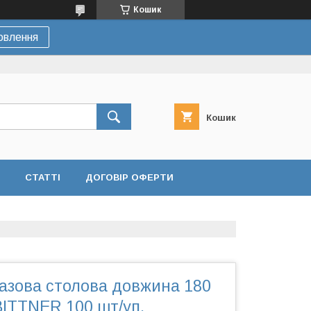
Кошик
овлення
Кошик
СТАТТІ
ДОГОВІР ОФЕРТИ
азова столова довжина 180
BITTNER 100 шт/уп.