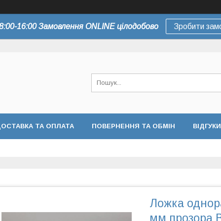
8:00-16:00 Замовлення ONLINE цілодобово
Зробити зам
ОСТАВКА ТА ОПЛАТА
ПОВЕРНЕННЯ ТА ОБМІН
ВІДГУКИ
Ложка однор
мм прозора 