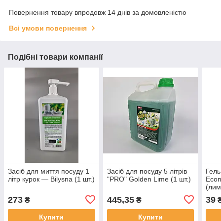
Повернення товару впродовж 14 днів за домовленістю
Всі умови повернення
Подібні товари компанії
Засіб для миття посуду 1
Засіб для посуду 5 літрів
Гель
літр курок — Bilysna (1 шт.)
"PRO" Golden Lime (1 шт.)
Econ
(лим
273
445,35
39
₴
₴
Купити
Купити