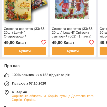
Святкова серветка (ЗЗхЗЗ,
Святкова серветка (ЗЗхЗЗ,
Свят
20шт) LuxyНГ
20 шт.) LuxyНГ Сніговик
20 ш
Очаровующий
святковий (802) (1 пачка)
місц
віночок(1234) (1 пач.)
49,80
49,80
49,
₴/пач
₴/пач
Купити
Купити
Про нас
100% позитивних з 152 відгуків за рік
Працює з 07.10.2020
м. Харків
Харківська область, м. Харків, вулиця Достоєвського,
Харків, Україна