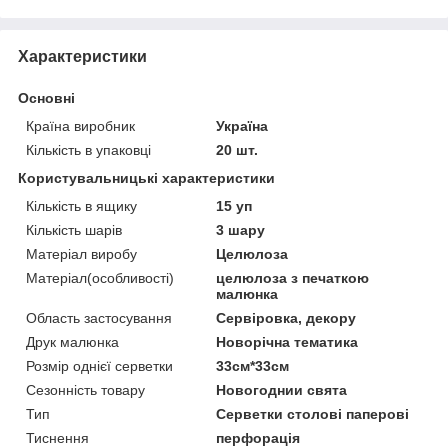
Характеристики
Основні
Країна виробник
Україна
Кількість в упаковці
20 шт.
Користувальницькі характеристики
Кількість в ящику
15 уп
Кількість шарів
3 шару
Матеріал виробу
Целюлоза
Матеріал(особливості)
целюлоза з печаткою
малюнка
Область застосування
Сервіровка, декору
Друк малюнка
Новорічна тематика
Розмір однієї серветки
33см*33см
Сезонність товару
Новогоднии свята
Тип
Серветки столові паперові
Тиснення
перфорація