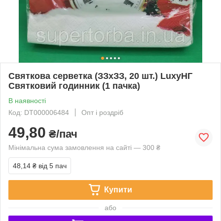
Святкова серветка (ЗЗхЗЗ, 20 шт.) LuxyНГ
Святковий годинник (1 пачка)
В наявності
Код: DT000006484
Опт і роздріб
49,80
₴/пач
Мінімальна сума замовлення на сайті — 300 ₴
48,14 ₴
від 5 пач
Купити
або