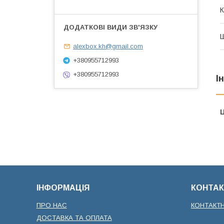
К
alexbox.kh@gmail.com
+380955712993
+380955712993
І
Ц
ІНФОРМАЦІЯ
КОНТАК
ПРО НАС
КОНТАКТ
ДОСТАВКА ТА ОПЛАТА