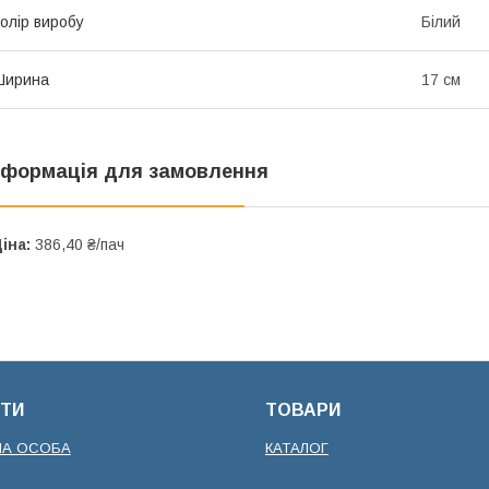
олір виробу
Білий
Ширина
17 см
нформація для замовлення
іна:
386,40 ₴/пач
ТИ
ТОВАРИ
НА ОСОБА
КАТАЛОГ