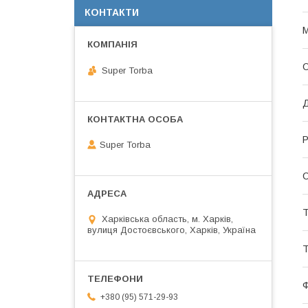
КОНТАКТИ
М
О
Super Torba
Д
Р
Super Torba
С
Т
Харківська область, м. Харків,
вулиця Достоєвського, Харків, Україна
Т
+380 (95) 571-29-93