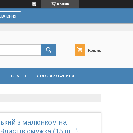
Кошик
овлення
Кошик
СТАТТІ
ДОГОВІР ОФЕРТИ
ський з малюнком на
8листів смужка (15 шт.)