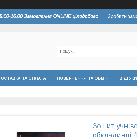
8:00-16:00 Замовлення ONLINE цілодобово
Зробити зам
ОСТАВКА ТА ОПЛАТА
ПОВЕРНЕННЯ ТА ОБМІН
ВІДГУКИ
Зошит учнів
обкладинці 4