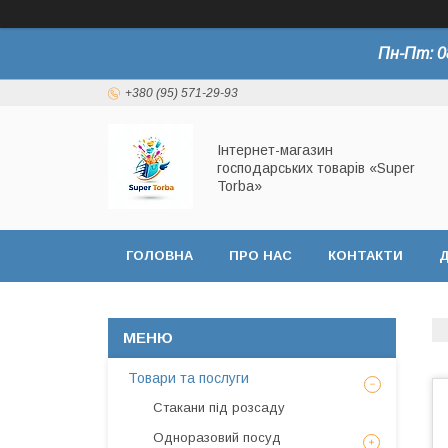
Пн-Пт: 0
+380 (95) 571-29-93
Інтернет-магазин
господарських товарів «Super
Torba»
ГОЛОВНА
ПРО НАС
КОНТАКТИ
Д
СЕРТИФІКАТИ
Товари та послуги
Стакани під розсаду
Одноразовий посуд