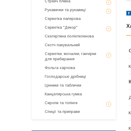
Стрейч плівка
Рукавички та рукавиці
Серветка паперова
Х
Серветка "Декор"
Скатертина поліетиленова
Скотч пакувальний
Серветки, мочалки, ганчірки
для прибирання
К
Фольга харчова
Господарські дрібниці
Цінники та таблички
Канцелярська гумка
Сиропи та топінги
Спеції та приправи
К
К