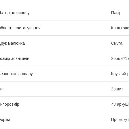
атеріал виробу
Папір
бласть застосування
Канцтов
рук малюнка
Смуга
озмір зовнішній
205мм*1
езонність товару
Круглий р
ип
Зошит
ипорозмір
48 аркуш
Форма
Прямоку