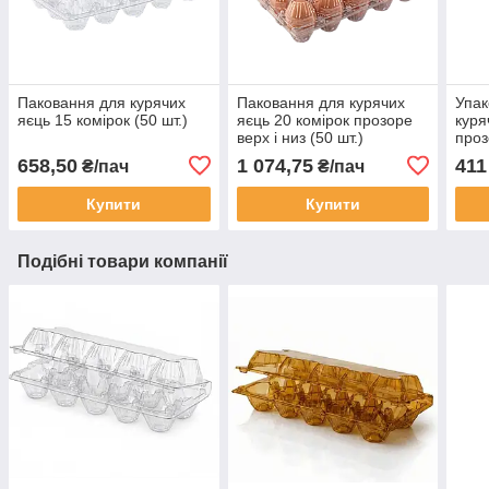
Паковання для курячих
Паковання для курячих
Упак
яєць 15 комірок (50 шт.)
яєць 20 комірок прозоре
куря
верх і низ (50 шт.)
проз
проз
658,50
1 074,75
411
₴/пач
₴/пач
лото
Купити
Купити
Подібні товари компанії