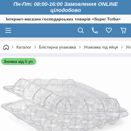
Пн-Пт: 08:00-16:00 Замовлення ONLINE
цілодобово
Інтернет-магазин господарських товарів «Super Torba»
Каталог
Блістерна упаковка
Упаковка під яйця
Уп
Знижка від 5 уп.