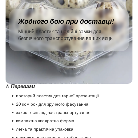
Жодного бою при доставці!
Міцний пластик та надійні замки для
безпечного транспортування ваших яєць.
⭐
Переваги
прозорий пластик для гарної презентації
20 комірок для зручного фасування
захист яєць під час транспортування
компактна квадратна форма
легка та практична упаковка
підходить для продажу та зберігання