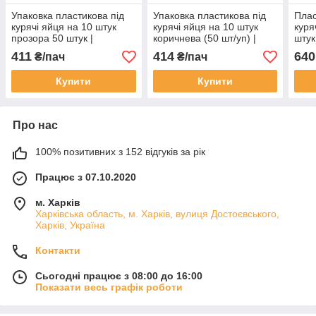
Упаковка пластикова під
Упаковка пластикова під
Плас
курячі яйця на 10 штук
курячі яйця на 10 штук
куря
прозора 50 штук |
коричнева (50 шт/уп) |
штук
прозорий блистерний
Коричневий блістерний
проз
411
414
640
₴/пач
₴/пач
лоток-контейнер для яєць
лоток-контейнер для яєць
лото
50 штук
Купити
Купити
Про нас
100% позитивних з 152 відгуків за рік
Працює з 07.10.2020
м. Харків
Харківська область, м. Харків, вулиця Достоєвського,
Харків, Україна
Контакти
Сьогодні працює з 08:00 до 16:00
Показати весь графік роботи