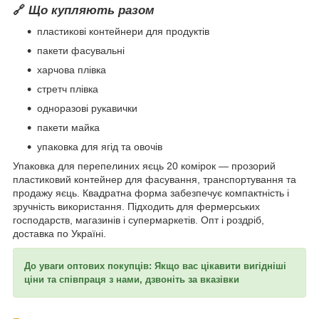
🔗
Що купляють разом
пластикові контейнери для продуктів
пакети фасувальні
харчова плівка
стретч плівка
одноразові рукавички
пакети майка
упаковка для ягід та овочів
Упаковка для перепелиних яєць 20 комірок — прозорий
пластиковий контейнер для фасування, транспортування та
продажу яєць. Квадратна форма забезпечує компактність і
зручність використання. Підходить для фермерських
господарств, магазинів і супермаркетів. Опт і роздріб,
доставка по Україні.
До уваги оптових покупців: Якщо вас цікавити вигідніші
ціни та співпраця з нами, дзвоніть за вказівки