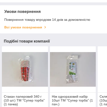
Умови повернення
Повернення товару впродовж 14 днів за домовленістю
Всі умови повернення
Подібні товари компанії
Стакан паперовий 340 г
Ніж одноразовий набір
Скля
(10 шт.) ТМ "Супер торба"
10шт ТМ "Супер торба" (1
(10ш
(1 пачка)
пач.)
(1 па