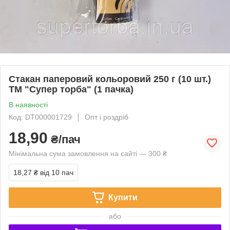
Стакан паперовий кольоровий 250 г (10 шт.)
ТМ "Супер торба" (1 пачка)
В наявності
Код: DT000001729
Опт і роздріб
18,90
₴/пач
Мінімальна сума замовлення на сайті — 300 ₴
18,27 ₴
від 10 пач
Купити
або