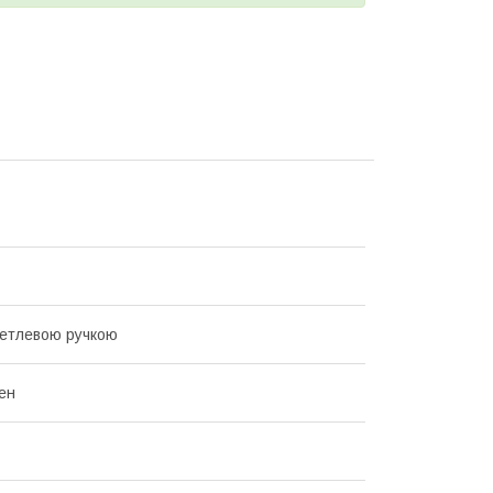
петлевою ручкою
ен