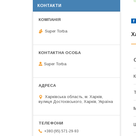
КОНТАКТИ
Super Torba
Х
Super Torba
К
Т
Харківська область, м. Харків,
вулиця Достоєвського, Харків, Україна
М
+380 (95) 571-29-93