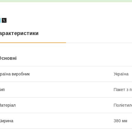
арактеристики
Основні
раїна виробник
Україна
ип
Пакет з 
атеріал
Поліетил
Ширина
380 мм