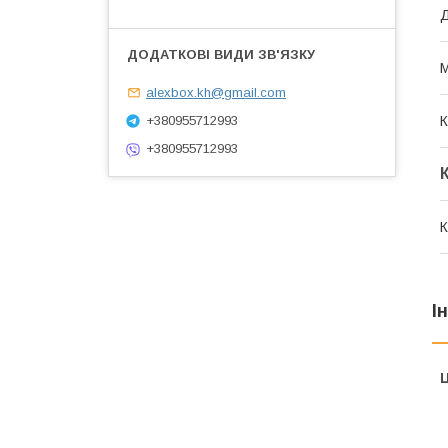
М
alexbox.kh@gmail.com
+380955712993
К
+380955712993
К
І
Ц