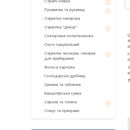
Стрейч плівка
Рукавички та рукавиці
Серветка паперова
Серветка "Декор"
Ц
Скатертина поліетиленова
я
Скотч пакувальний
щ
Серветки, мочалки, ганчірки
Н
для прибирання
п
Фольга харчова
У
к
Господарські дрібниці
Т
Цінники та таблички
Канцелярська гумка
Сиропи та топінги
Спеції та приправи