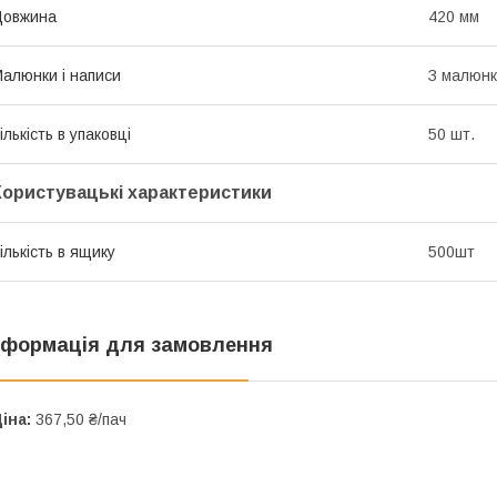
Довжина
420 мм
алюнки і написи
З малюн
ількість в упаковці
50 шт.
Користувацькі характеристики
ількість в ящику
500шт
нформація для замовлення
іна:
367,50 ₴/пач