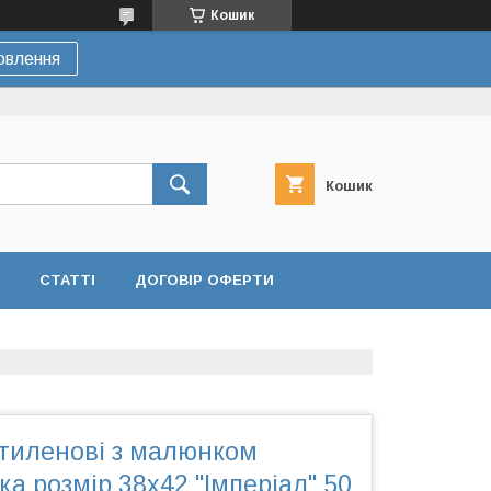
Кошик
овлення
Кошик
СТАТТІ
ДОГОВІР ОФЕРТИ
етиленові з малюнком
ка розмір 38х42 "Імперіал" 50