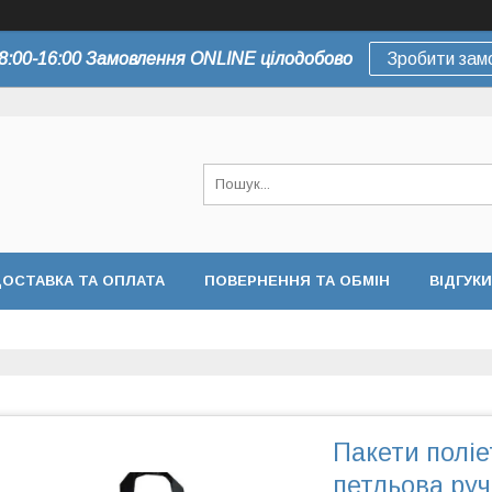
8:00-16:00 Замовлення ONLINE цілодобово
Зробити зам
ОСТАВКА ТА ОПЛАТА
ПОВЕРНЕННЯ ТА ОБМІН
ВІДГУКИ
Пакети полі
петльова руч