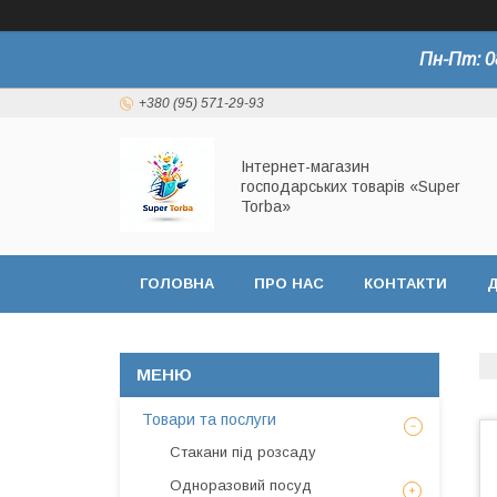
Пн-Пт: 0
+380 (95) 571-29-93
Інтернет-магазин
господарських товарів «Super
Torba»
ГОЛОВНА
ПРО НАС
КОНТАКТИ
Д
СЕРТИФІКАТИ
Товари та послуги
Стакани під розсаду
Одноразовий посуд