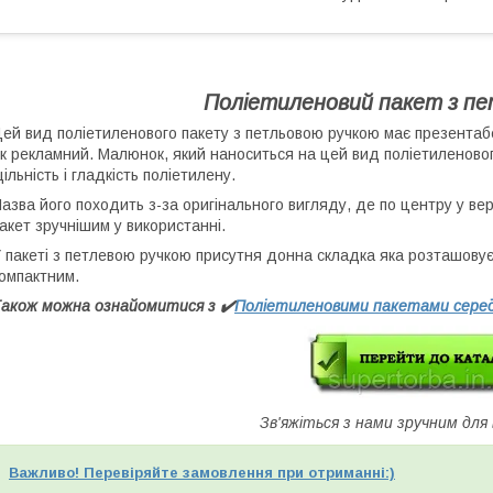
Поліетиленовий пакет з п
ей вид поліетиленового пакету з петльовою ручкою має презентаб
к рекламний. Малюнок, який наноситься на цей вид поліетиленовог
ільність і гладкість поліетилену.
азва його походить з-за оригінального вигляду, де по центру у ве
акет зручнішим у використанні.
 пакеті з петлевою ручкою присутня донна складка яка розташовуєт
омпактним.
акож можна ознайомитися з ✔️
Поліетиленовими пакетами серед
Зв'яжіться з нами зручним для
Важливо! Перевіряйте замовлення при отриманні:)