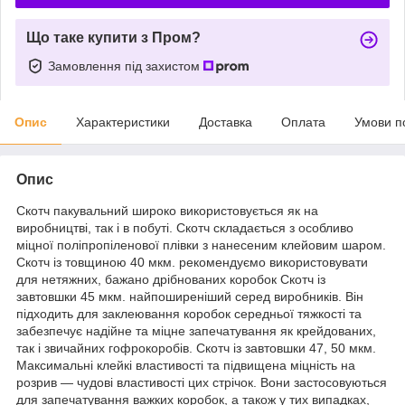
Що таке купити з Пром?
Замовлення під захистом
Опис
Характеристики
Доставка
Оплата
Умови п
Опис
Скотч пакувальний широко використовується як на
виробництві, так і в побуті. Скотч складається з особливо
міцної поліпропіленової плівки з нанесеним клейовим шаром.
Скотч із товщиною 40 мкм. рекомендуємо використовувати
для нетяжних, бажано дрібнованих коробок Скотч із
завтовшки 45 мкм. найпоширеніший серед виробників. Він
підходить для заклеювання коробок середньої тяжкості та
забезпечує надійне та міцне запечатування як крейдованих,
так і звичайних гофрокоробів. Скотч із завтовшки 47, 50 мкм.
Максимальні клейкі властивості та підвищена міцність на
розрив — чудові властивості цих стрічок. Вони застосовуються
для запечатування важких коробок, а також у тих випадках,