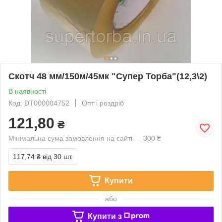
Скотч 48 мм/150м/45мк "Супер Торба"(12,3\2)
В наявності
Код: DT000004752
Опт і роздріб
121,80
₴
Мінімальна сума замовлення на сайті — 300 ₴
117,74 ₴
від 30 шт.
Купити
або
Купити з