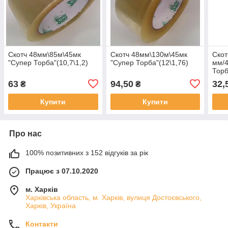
Скотч 48мм\85м\45мк
Скотч 48мм\130м\45мк
Скот
"Супер Торба"(10,7\1,2)
"Супер Торба"(12\1,76)
мм/
Торб
63
94,50
32,
₴
₴
Купити
Купити
Про нас
100% позитивних з 152 відгуків за рік
Працює з 07.10.2020
м. Харків
Харківська область, м. Харків, вулиця Достоєвського,
Харків, Україна
Контакти