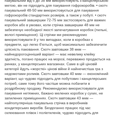
пакувальний від 5 до 38 мм використовують з канцелярською
метою, він не підходить для пакування гофрокоробів. • скотч
пакувальний 48-50 мм використовується для пакування
гофрокоробів стандартних розмірів, а також у побуті. • скотч
пакувальний завширшки 72-75 мм застосовують для важких
коробок або в умовах, коли стрічка завширшки 48 мм не
забезпечує необхідної якості запечатування коробок (пильні,
вологі приміщення). Ці стрічки ми рекомендуємо
використовувати й у тих випадках, коли в коробках є
предмети, що легко б'ються, щоб максимально забезпечити
цілісність паковання. Скотч завтовшки 38 мкм —
найнедорогоцінніший варіант — має невелику клейку
здатність, погано працює на морозі, переважно продається на
ринках, у канцелярських магазинах. Саме в цій ціновій
категорії йдуть «жорсткі» цінові війни й найнечистіша гра з
недомотами роликів. Скотч завтовшки 40 мкм — економічний
варіант, що чудово підходить для побутових і канцелярських
потреб, саме тому його частіше можна побачити в
роздрібному продажу. Рекомендуємо використовувати для
пакування нетяжних, бажано мелених коробок у сухих, не
запилених приміщеннях. Скотч завтовшки 43 мкм —
найпопулярніша пакувальна стрічка в виробників
кондитерських виробів. Бездоганно працює під час
склеювання плівок і поліетиленів, чудово підходить для