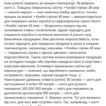
коли роботи тривають за низьких температур. Як вибрати
скотч 1. Товщину (мікронність) скотчу. • Клейкі стрічки 38 мкм
— економ варіант — має невелику клейку здатність, погано
працює на морозі. • Клейкі стрічки 40 мкм — використовується
для пакування легких коробок із гофрокартоном гарної якості.
• Клейкі стрічки 43 мкм — бездоганно працює під час
склеювання плівок і поліетиленів, чудово підходить для
пакування коробок із нетяжною висипкою й різного типу
бакалійною продукцією. Має достатню морозостійкість, хоча
погано підходить для пакування продукції в цехах із низькою
температурою, наприклад, морозива. • Клейка стрічка 45 мкм
— пакувальна стрічка з гарною адгезією і непоганою
морозостійкістю. Такою скотчем можна упаковувати продукцію
на холодних складах або коробки середньої ваги із шорстким і
шорстким картоном. Споживачі пакувальних стрічок цієї
мікронатури — компанії, що виробляють паковання, меблі,
інструменти, морозиво, харчові продукти тощо. 2.
Намотування (довжина плівки в рулоні) 36 метрів — скотч для
застосування в побуті 66 метрів — скотч для ручного
паковання 100-200-300 метрів — скотч для паковання за
допомогою диспенсерів 990 метрів — скотч для
промислового паковання. 3. Ширину скотча. Тут усе залежить
від того, для чого вам потрібен скотч. Так, наприклад: • скотч