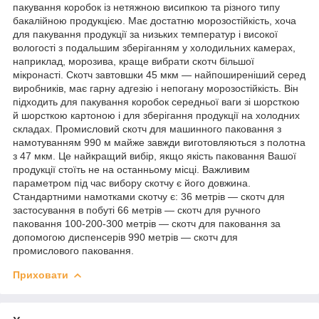
пакування коробок із нетяжною висипкою та різного типу
бакалійною продукцією. Має достатню морозостійкість, хоча
для пакування продукції за низьких температур і високої
вологості з подальшим зберіганням у холодильних камерах,
наприклад, морозива, краще вибрати скотч більшої
мікронасті. Скотч завтовшки 45 мкм — найпоширеніший серед
виробників, має гарну адгезію і непогану морозостійкість. Він
підходить для пакування коробок середньої ваги зі шорсткою
й шорсткою картоною і для зберігання продукції на холодних
складах. Промисловий скотч для машинного паковання з
намотуванням 990 м майже завжди виготовляються з полотна
з 47 мкм. Це найкращий вибір, якщо якість паковання Вашої
продукції стоїть не на останньому місці. Важливим
параметром під час вибору скотчу є його довжина.
Стандартними намотками скотчу є: 36 метрів — скотч для
застосування в побуті 66 метрів — скотч для ручного
паковання 100-200-300 метрів — скотч для паковання за
допомогою диспенсерів 990 метрів — скотч для
промислового паковання.
Приховати