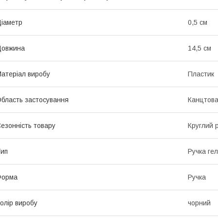
іаметр
0,5 см
Довжина
14,5 см
атеріал виробу
Пластик
бласть застосування
Канцтов
езонність товару
Круглий р
ип
Ручка ге
Форма
Ручка
олір виробу
чорний