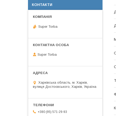
КОНТАКТИ
Д
Super Torba
М
О
Super Torba
С
Т
Харківська область, м. Харків,
вулиця Достоєвського, Харків, Україна
К
+380 (95) 571-29-93