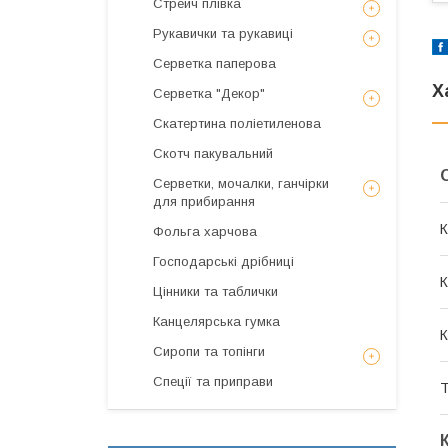
Стрейч плівка
Рукавички та рукавиці
Серветка паперова
Х
Серветка "Декор"
Скатертина поліетиленова
Скотч пакувальний
Серветки, мочалки, ганчірки
для прибирання
К
Фольга харчова
Господарські дрібниці
К
Цінники та таблички
Канцелярська гумка
К
Сиропи та топінги
Спеції та приправи
Т