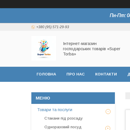
Пн-Пт: 0
+380 (95) 571-29-93
Інтернет-магазин
господарських товарів «Super
Torba»
ГОЛОВНА
ПРО НАС
КОНТАКТИ
Д
СЕРТИФІКАТИ
Товари та послуги
Стакани під розсаду
Одноразовий посуд