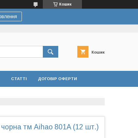
Кошик
овлення
Кошик
СТАТТІ
ДОГОВІР ОФЕРТИ
 чорна тм Аihao 801А (12 шт.)