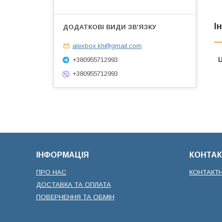
І
alexbox.kh@gmail.com
Ц
+380955712993
+380955712993
ІНФОРМАЦІЯ
КОНТАК
ПРО НАС
КОНТАКТ
ДОСТАВКА ТА ОПЛАТА
ПОВЕРНЕННЯ ТА ОБМІН