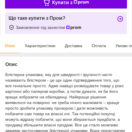
Купити з
Що таке купити з Пром?
Замовлення під захистом
Опис
Характеристики
Доставка
Оплата
Умови п
Опис
Блістерна упаковка, яку для швидкості і зручності часто
називають блістером - це ще одне підтвердження того, що
все геніальне просто. Адже навіщо розміщувати товар у різні
картонні або паперові коробки, а потім думати, як би його
краще зобразити на обкладинці. Найкраще рішення
виявилося на поверхні: не треба нічого малювати – краще
просто зробити упаковку прозорою і дати можливість
побачити сам товар на власні очі. Так потенційні покупці
можуть відразу побачити, що вони збираються придбати, а
продавці збільшити власні продажі. Все це стало можливо
завдяки застосуванню блістерної упаковки. Вона представляє