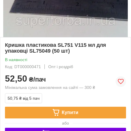
Кришка пластикова SL751 V115 мл для
упаковці SL75049 (50 шт)
В наявності
Код: DT000000471
Опт і роздріб
52,50
₴/пач
Мінімальна сума замовлення на сайті — 300 ₴
50,75 ₴
від 5 пач
Купити
або