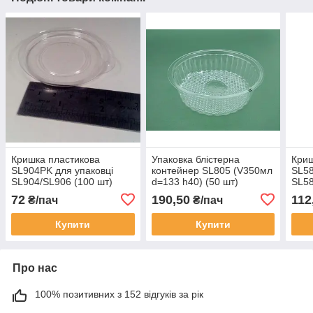
Кришка пластикова
Упаковка блістерна
Криш
SL904PK для упаковці
контейнер SL805 (V350мл
SL58
SL904/SL906 (100 шт)
d=133 h40) (50 шт)
SL5
(50 
72
190,50
112
₴/пач
₴/пач
Купити
Купити
Про нас
100% позитивних з 152 відгуків за рік