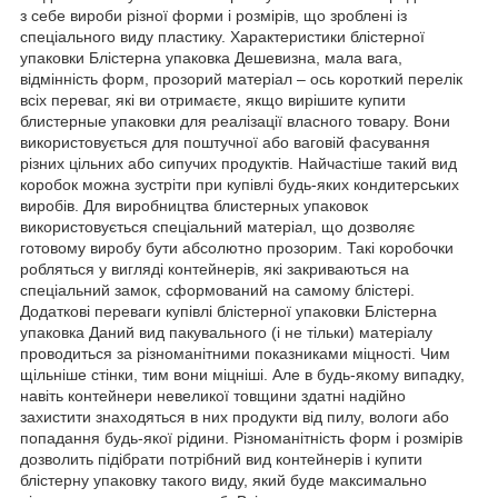
з себе вироби різної форми і розмірів, що зроблені із
спеціального виду пластику. Характеристики блістерної
упаковки Блістерна упаковка Дешевизна, мала вага,
відмінність форм, прозорий матеріал – ось короткий перелік
всіх переваг, які ви отримаєте, якщо вирішите купити
блистерные упаковки для реалізації власного товару. Вони
використовується для поштучної або ваговій фасування
різних цільних або сипучих продуктів. Найчастіше такий вид
коробок можна зустріти при купівлі будь-яких кондитерських
виробів. Для виробництва блистерных упаковок
використовується спеціальний матеріал, що дозволяє
готовому виробу бути абсолютно прозорим. Такі коробочки
робляться у вигляді контейнерів, які закриваються на
спеціальний замок, сформований на самому блістері.
Додаткові переваги купівлі блістерної упаковки Блістерна
упаковка Даний вид пакувального (і не тільки) матеріалу
проводиться за різноманітними показниками міцності. Чим
щільніше стінки, тим вони міцніші. Але в будь-якому випадку,
навіть контейнери невеликої товщини здатні надійно
захистити знаходяться в них продукти від пилу, вологи або
попадання будь-якої рідини. Різноманітність форм і розмірів
дозволить підібрати потрібний вид контейнерів і купити
блістерну упаковку такого виду, який буде максимально