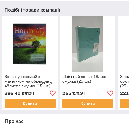
Подібні товари компанії
Зошит учнівський з
Шкільний зошит 18листів
Зоши
малюнком на обкладинці
смужка (25 шт.)
обкл
48листів смужка (15 шт.)
(25 ш
386,40
255
221
₴/пач
₴/пач
Купити
Купити
Про нас