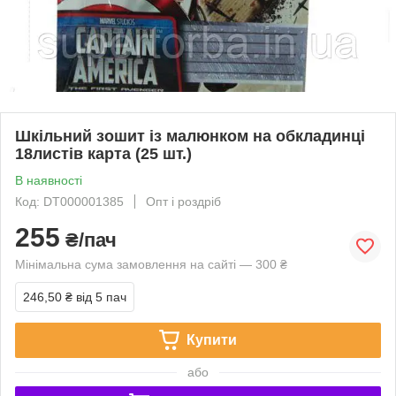
Шкільний зошит із малюнком на обкладинці
18листів карта (25 шт.)
В наявності
Код: DT000001385
Опт і роздріб
255
₴/пач
Мінімальна сума замовлення на сайті — 300 ₴
246,50 ₴
від 5 пач
Купити
або